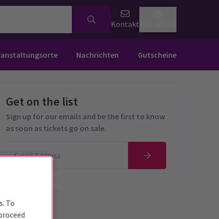
Kontakt
Warenkorb
ranstaltungsorte
Nachrichten
Gutscheine
Get on the list
Sign up for our emails and be the first to know
as soon as tickets go on sale.
s. To
 proceed