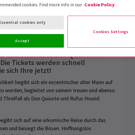
ommended cookies. Find more info in our
Cookie Policy
Essential cookies only
Cookies Settings
efreiheit
Bewertungen
News
Accept
d kehren in RSCs Don Quixote im
 Die Tickets werden schnell
e sich Ihre jetzt!
chkeit begibt sich ein exzentrischer alter Mann auf
 zu werden, begleitet von seinem treuen und ebenso
id Threlfall als Don Quixote und Rufus Hound
gibt sich auf eine urkomische Reise durch das
flosen und besiegt die Bösen. Hoffnungslos