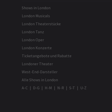
einen Nachmittag zu verbringen!
Shows in London
London Musicals
London Theaterstücke
DAVID ETHERINGTON
31. Januar
Ausgezeichnete, klare Produktion, der
London Tanz
dem Roman treu bleibt.
London Oper
London Konzerte
Ticketangebote und Rabatte
Londoner Theater
CustomerDerek Demant
31. Januar
West-End-Darsteller
Ich bin nicht hingegangen, da ich
Alle Shows in London
behindert bin und nicht auf vereisten
A-C
D-G
H-M
N-R
S-T
U-Z
Gehwegen laufen wollte.
M