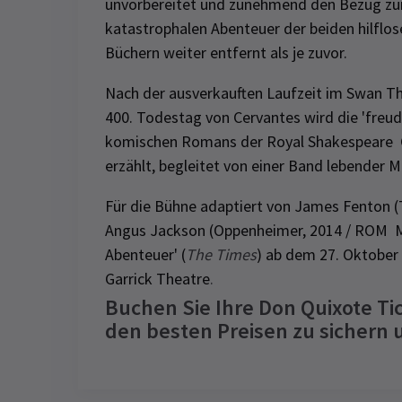
unvorbereitet und zunehmend den Bezug zur 
katastrophalen Abenteuer der beiden hilflo
Büchern weiter entfernt als je zuvor.
Nach der ausverkauften Laufzeit im Swan T
400. Todestag von Cervantes wird die 'freud
komischen Romans der Royal Shakespeare
erzählt, begleitet von einer Band lebender M
Für die Bühne adaptiert von James Fenton (
Angus Jackson (Oppenheimer, 2014 /
ROM M
Abenteuer' (
The Times
) ab dem 27. Oktober
Garrick Theatre
.
Buchen Sie Ihre Don Quixote Tic
den besten Preisen zu sichern
Recent Reviews
Latest
Don Quixote
News
Access