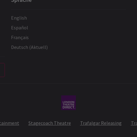
English
Español
Français
Deutsch (Aktuell)
rtainment
Stagecoach Theatre
Trafalgar Releasing
Tr