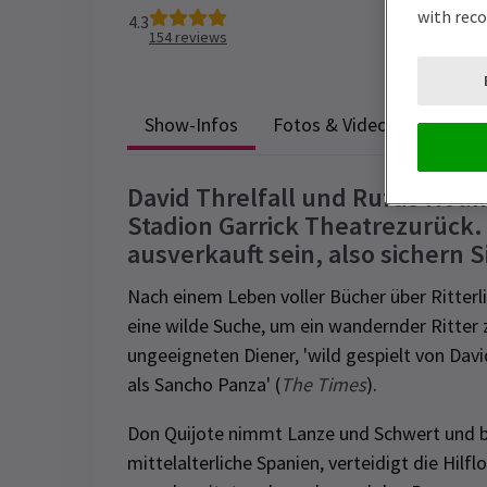
with rec
4.3
154
reviews
Show-Infos
Fotos & Videos
Barrier
David Threlfall und Rufus Houn
Stadion Garrick Theatrezurück.
ausverkauft sein, also sichern Si
Nach einem Leben voller Bücher über Ritterli
eine wilde Suche, um ein wandernder Ritter
ungeeigneten Diener, 'wild gespielt von Dav
als Sancho Panza' (
The Times
).
Don Quijote nimmt Lanze und Schwert und be
mittelalterliche Spanien, verteidigt die Hil