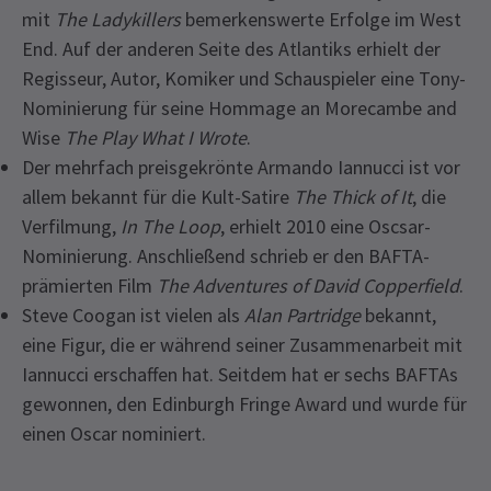
mit
The Ladykillers
bemerkenswerte Erfolge im West
End. Auf der anderen Seite des Atlantiks erhielt der
Regisseur, Autor, Komiker und Schauspieler eine Tony-
Nominierung für seine Hommage an Morecambe and
Wise
The Play What I Wrote
.
Der mehrfach preisgekrönte Armando Iannucci ist vor
allem bekannt für die Kult-Satire
The Thick of It
, die
Verfilmung,
In The Loop
, erhielt 2010 eine Oscsar-
Nominierung. Anschließend schrieb er den BAFTA-
prämierten Film
The Adventures of David Copperfield
.
Steve Coogan ist vielen als
Alan Partridge
bekannt,
eine Figur, die er während seiner Zusammenarbeit mit
Iannucci erschaffen hat. Seitdem hat er sechs BAFTAs
gewonnen, den Edinburgh Fringe Award und wurde für
einen Oscar nominiert.