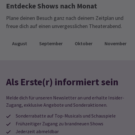
Aufnahme zur Aufführung garantieren.
Entdecke Shows nach Monat
Coogan die Hauptrollen spielen zu sehen, aber er hatte seine
Stimme verloren. Hatte ewig darauf gewartet, ihn zu sehen. Zu
Plane deinen Besuch ganz nach deinem Zeitplan und
spät, um neu zu buchen, da er in zwei Tagen fertig ist. So traurig
Gruppenpreise
freue dich auf einen unvergesslichen Theaterabend.
und enttäuscht.
Sonderpreise für Gruppen ab 10 Personen
Entdecken Sie unsere Gruppenpreise und sparen Sie!
August
September
Oktober
November
Anna
24. Januar
Ausgezeichnete Produktion, ich wünschte nur, es wäre günstiger.
Lynn Smethurst
24. Januar
Sehr teure Erfahrung, denn Steve Coogan tauchte nicht auf!
Als Erste(r) informiert sein
Kam
24. Januar
Melde dich für unseren Newsletter an und erhalte Insider-
Clever & Witzig; Steve Coogan ist großartig!
Zugang, exklusive Angebote und Sonderaktionen.
Sonderrabatte auf Top-Musicals und Schauspiele
ip
24. Januar
Frühzeitiger Zugang zu brandneuen Shows
4 Sterne für Theater, weder Theaterstück noch Besetzung. Ich
Jederzeit abmeldbar
war enttäuscht von ihnen, dass sie so spät am Tag (Minuten vor