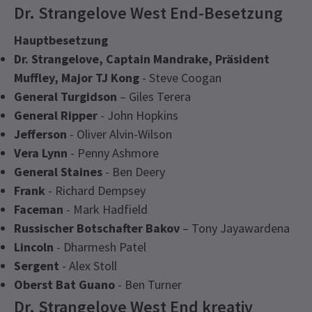
Dr. Strangelove West End-Besetzung
Hauptbesetzung
Dr. Strangelove, Captain Mandrake, Präsident
Muffley, Major TJ Kong
- Steve Coogan
General Turgidson
– Giles Terera
General Ripper
- John Hopkins
Jefferson
- Oliver Alvin-Wilson
Vera Lynn
- Penny Ashmore
General Staines
- Ben Deery
Frank
- Richard Dempsey
Faceman
- Mark Hadfield
Russischer Botschafter Bakov
– Tony Jayawardena
Lincoln
- Dharmesh Patel
Sergent
- Alex Stoll
Oberst Bat Guano
- Ben Turner
Dr. Strangelove West End kreativ