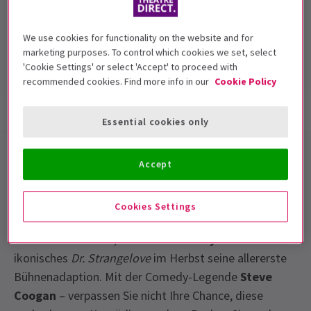
Laufzeit: 2hrs 15mins (inc. interval)
Mit Pause
We use cookies for functionality on the website and for
4.5
marketing purposes. To control which cookies we set, select
163
reviews
'Cookie Settings' or select 'Accept' to proceed with
recommended cookies. Find more info in our
Cookie Policy
Show-Infos
Fotos & Videos
Barrierefreiheit
Essential cookies only
Dr. Strangelove West End-
Accept
Tickets
Cookies Settings
Regie geführt und mitadaptiert von
Sean Foley
und
Armando Iannucci
, bekommt
Stanley Kubrick
ikonisches
Dr. Strangelove
im Herbst seine allererste
Bühnenadaption. Mit der Comedy-Legende
Steve
Coogan
– verpassen Sie nicht Ihre Chance, diese