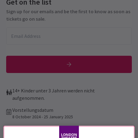
Get on the list
Sign up for our emails and be the first to know as soon as
tickets go on sale.
14+ Kinder unter 3 Jahren werden nicht
aufgenommen.
Vorstellungsdatum
8 October 2024 - 25 January 2025
Noel Coward Theatre