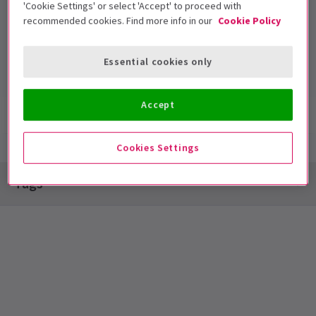
'Cookie Settings' or select 'Accept' to proceed with
Sadler's Wells
recommended cookies. Find more info in our
Cookie Policy
Laufzeit: null
Mit Pause
Essential cookies only
Accept
Show-Infos
Barrierefreiheit
Cookies Settings
Special notes
Tags
DIESE MESSE IST JETZT GESCHLOSSEN
Sadler's Wells Dauerkarten