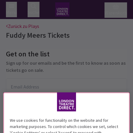
Menü
Suche
Warenkorb
Zurück zu Plays
Fuddy Meers
Tickets
Get on the list
Sign up for our emails and be the first to know as soon as
tickets go on sale.
We use cookies for functionality on the website and for
marketing purposes. To control which cookies we set, select
'Cookie Settings' or select 'Accept' to proceed with