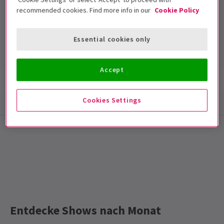
recommended cookies. Find more info in our
Cookie Policy
Arts Theatre
Laufzeit: null
Essential cookies only
Mit Pause
Accept
Show-Infos
Barrierefreiheit
Cookies Settings
Special notes
Entschuldigung, aber FUDDY MEERS ist jetzt
geschlossen.
Entdecke Shows nach Monat