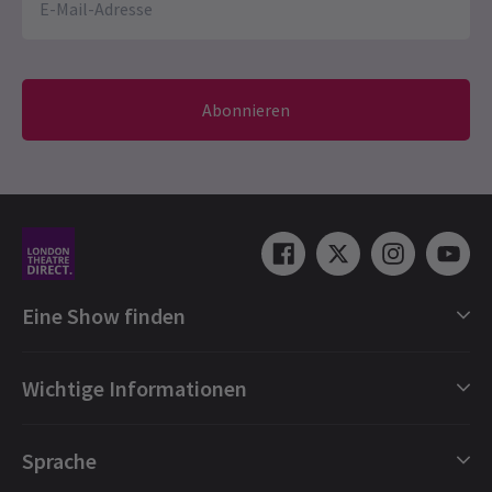
Abonnieren
Eine Show finden
Shows in London
Wichtige Informationen
London Musicals
London Theaterstücke
Geschenkgutscheine
Sprache
London Tanz
Buchungsschutz