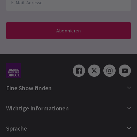
Abonnieren
Eine Show finden
Shows in London
Wichtige Informationen
London Musicals
London Theaterstücke
Geschenkgutscheine
Sprache
London Tanz
Buchungsschutz