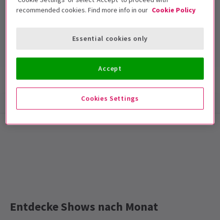
recommended cookies. Find more info in our
Cookie Policy
Garrick Theatre
Laufzeit: null
Essential cookies only
Mit Pause
Accept
Show-Infos
Barrierefreiheit
Cookies Settings
Special notes
Laufzeit: 2 Stunden (inklusive Intervall)
Entdecke Shows nach Monat