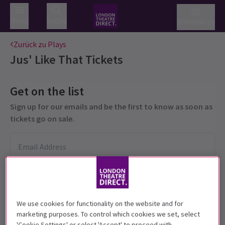
Menü
Suche
Warenkorb
Zurück zu Plays
Jus' Like That
Tickets
Get on the list
Sign up for our emails and be the first to know as soon as
tickets go on sale.
We use cookies for functionality on the website and for
marketing purposes. To control which cookies we set, select
'Cookie Settings' or select 'Accept' to proceed with