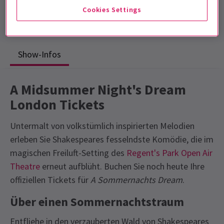
minutes.
Cookies Settings
Mit Pause
Show-Infos
A Midsummer Night's Dream
London Tickets
Untermalt von volkstümlich inspirierten Melodien
erleben Sie Shakespeares fesselndste Komödie, die im
magischen Freiluft-Setting des
Regent's Park Open Air
Theatre
erneut aufblüht. Buchen Sie noch heute Ihre
offiziellen Tickets für
A Sommernachts Dream
.
Über einen Sommernachtstraum
Entfliehe in den verzauberten Wald von Shakespeares