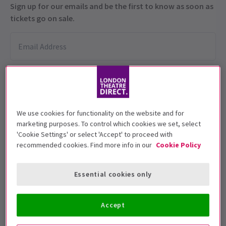
Sign up for our emails and be the first to know as soon as
tickets go on sale.
We use cookies for functionality on the website and for
marketing purposes. To control which cookies we set, select
'Cookie Settings' or select 'Accept' to proceed with
Diese Produktion wird für 10+ Jahre
recommended cookies. Find more info in our
Cookie Policy
empfohlen
Vorstellungsdatum
Essential cookies only
20 June - 18 July 2026
Open Air Theatre, Regent's Park
Accept
Laufzeit: Approximately 2 hours and 40