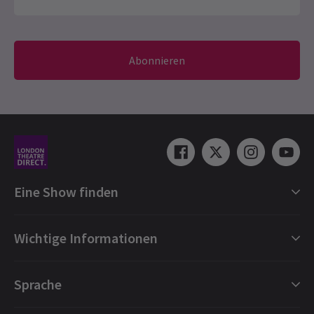
Abonnieren
Eine Show finden
Shows in London
Wichtige Informationen
London Musicals
London Theaterstücke
Geschenkgutscheine
Sprache
London Tanz
Buchungsschutz