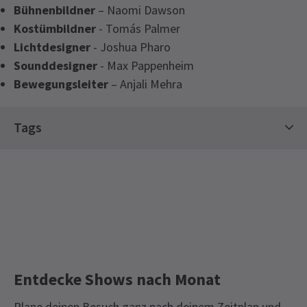
Bühnenbildner
– Naomi Dawson
Kostümbildner
- Tomás Palmer
Lichtdesigner
- Joshua Pharo
Sounddesigner
- Max Pappenheim
Bewegungsleiter
– Anjali Mehra
Tags
Klassikerkarten
Shakespeare-Tickets
Limitierte Laufzeit-Tickets
Off West End Theatre
Eintrittskarten für das Freilichttheater Regent's Park
Regent's Park Open Air Theatre – London besuchen
Entdecke Shows nach Monat
Plane deinen Besuch ganz nach deinem Zeitplan und