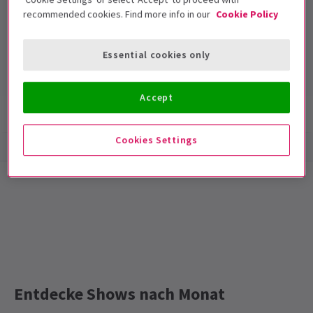
recommended cookies. Find more info in our
Cookie Policy
Theatre Royal Stratford East
Laufzeit: null
Essential cookies only
Mit Pause
Accept
Show-Infos
Barrierefreiheit
Cookies Settings
Special notes
DIESE MESSE IST JETZT GESCHLOSSEN
Entdecke Shows nach Monat