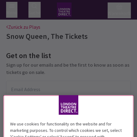
Menü
Suche
Warenkorb
Zurück zu Plays
Snow Queen, The
Tickets
Get on the list
Sign up for our emails and be the first to know as soon as
tickets go on sale.
We use cookies for functionality on the website and for
marketing purposes. To control which cookies we set, select
'Cookie Settings' or select 'Accept' to proceed with