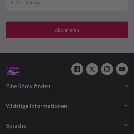
Abonnieren
Eine Show finden
Shows in London
Wichtige Informationen
London Musicals
London Theaterstücke
Geschenkgutscheine
Sprache
London Tanz
Buchungsschutz