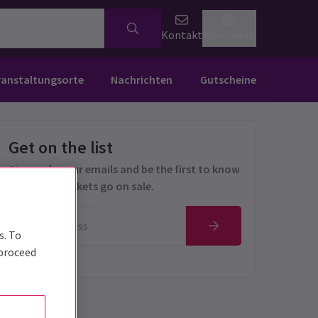
Kontakt
Warenkorb
ranstaltungsorte
Nachrichten
Gutscheine
Get on the list
Sign up for our emails and be the first to know
as soon as tickets go on sale.
s. To
 proceed