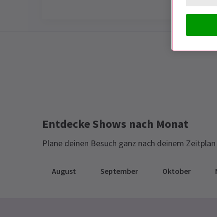
Special notes
TUT MIR LEID, ABER PLÖTZLICH IST D
LETZTE SOMMER JETZT ZU ENDE
Entdecke Shows nach Monat
Plane deinen Besuch ganz nach deinem Zeitplan 
August
September
Oktober