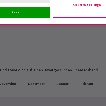
Cookies Settings
Accept
ER
und freue dich auf einen unvergesslichen Theaterabend.
November
Dezember
Januar
Februar