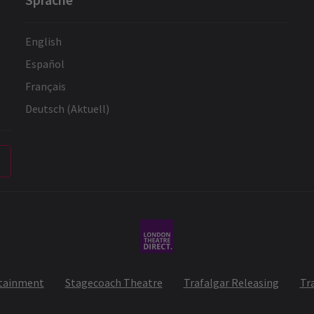
English
Español
Français
Deutsch (Aktuell)
rtainment
Stagecoach Theatre
Trafalgar Releasing
Tr