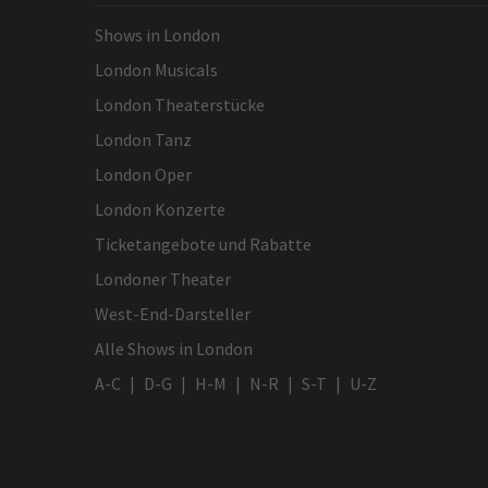
Shows in London
matthew wadhams
7. September
London Musicals
Wunderbares Spiel – gutes Preis-
London Theaterstücke
Leistungs-Verhältnis
London Tanz
London Oper
London Konzerte
M
Ticketangebote und Rabatte
Londoner Theater
West-End-Darsteller
Alle Shows in London
A-C
D-G
H-M
N-R
S-T
U-Z