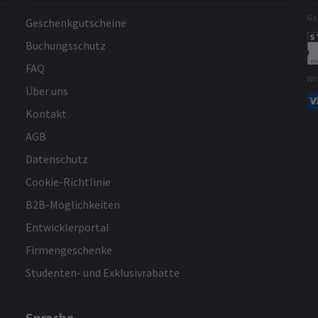
Gar
Geschenkgutscheine
Sarah Maclean
7. September
Buchungsschutz
Urkomische Unterhaltung, alle
FAQ
Wi
Besetzungen waren fabelhaft. Auch auf
Über uns
unseren Sitzen gibt es viel Beinfreiheit.
Kontakt
AGB
ehr laden
Datenschutz
Cookie-Richtlinie
B2B-Möglichkeiten
Entwicklerportal
Firmengeschenke
Studenten- und Exklusivrabatte
Sprache