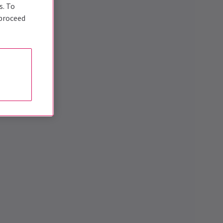
s. To
 proceed