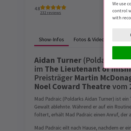
We use co
4.8
control w
232
reviews
with rec
Show-Infos
Fotos & Videos
Barrier
Aidan Turner
(Poldark, Der
im
The Lieutenant of Inis
Preisträger
Martin McDona
Noel Coward Theatre
vom 2
Mad Padraic (Poldarks Aidan Turner) ist ein T
Gewalt ablehnte. Während er auf ein Routine
foltert, erhält Mad Padraic einen Anruf, der 
Mad Padraic eilt nach Hause, nachdem er ein