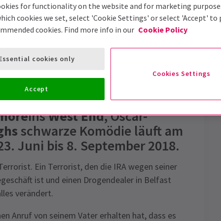
okies for functionality on the website and for marketing purpose
Top-Bewertete Show
hich cookies we set, select 'Cookie Settings' or select 'Accept' to
Rezensenten bewerten diese Show sehr hoch
ommended cookies. Find more info in our
Cookie Policy
Essential cookies only
efreiheit
Bewertungen
News
Cookies Settings
Accept
 Hobbit) kommt zum ersten Mal
hmore
ins
West End
, Oscar-
ghs
schwarze Komödie läuft am
3. Juni bis 8. September 2018.
errorist. Ein Terrorist, den die IRA wegen seiner
geschäft ist und einen Drogendealer in Belfast
alles verändert.
en Anruf von seinem Vater erhalten hat, dass es