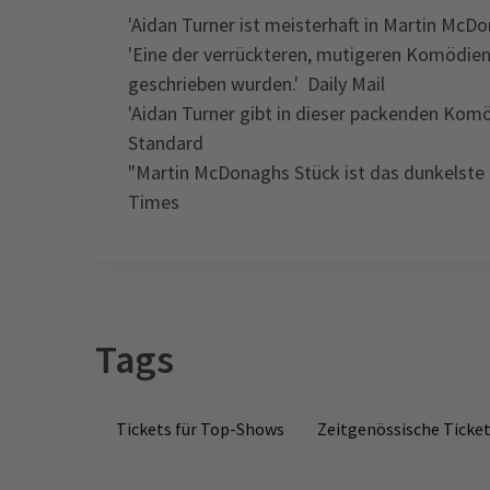
'Aidan Turner ist meisterhaft in Martin McD
'Eine der verrückteren, mutigeren Komödien,
geschrieben wurden.' Daily Mail
'Aidan Turner gibt in dieser packenden Kom
Standard
"Martin McDonaghs Stück ist das dunkelste un
Times
Recent Reviews
Latest
The Lieutenant of In
Content
Empfohlen für 16-Jährige und älter. Alle
Personen, die das Theater betreten,
Tags
ME
unabhängig vom Alter, müssen ein Tick
W
Caroline O'Brien
7. Oktober
besitzen.
S
Dieses Stück war urkomisch. Das
Tickets für Top-Shows
Zeitgenössische Ticke
Ob
gesamte Theater war in Stichen. Aidan
Special notes
le
Turner war fantastisch.
gu
Nachzügler werden NICHT aufgenomm
be