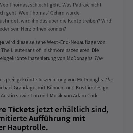
 Wee Thomas, schlecht geht. Was Padraic nicht
lich geht. Wee Thomas' Gehirn wurde
findet, wird ihn das über die Kante treiben? Wird
eder sein Herz öffnen können?
ge
wird diese seltene West-End-Neuauflage von
m
The Lieutenant of Inishmore
inszenieren. Die
preisgekrönte Inszenierung von McDonaghs
The
es
preisgekrönte Inszenierung von McDonaghs
The
Michael Grandage, mit Bühnen- und Kostümdesign
l Austin sowie Ton und Musik von Adam Cork.
re Tickets
jetzt erhältlich sind,
imitierte
Aufführung mit
er Hauptrolle.