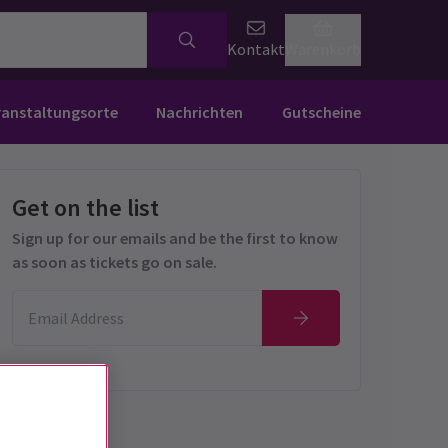
Kontakt
Warenkorb
ranstaltungsorte
Nachrichten
Gutscheine
Get on the list
Sign up for our emails and be the first to know
as soon as tickets go on sale.