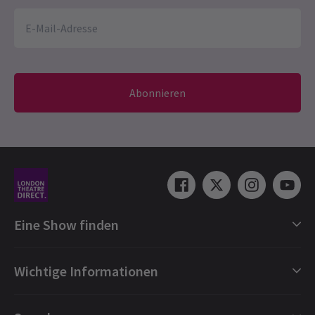
Abonnieren
Eine Show finden
Shows in London
Wichtige Informationen
London Musicals
London Theaterstücke
Geschenkgutscheine