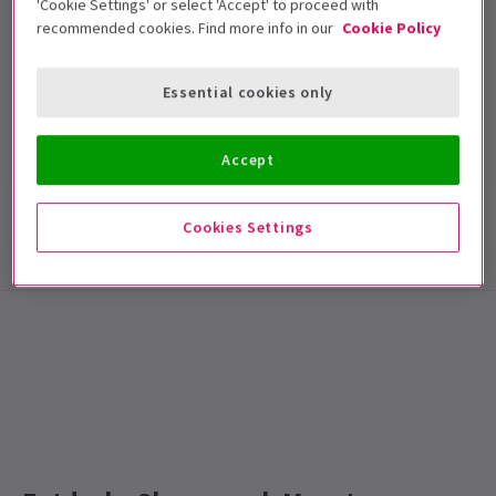
'Cookie Settings' or select 'Accept' to proceed with
recommended cookies. Find more info in our
Cookie Policy
Wyndham's Theatre
Essential cookies only
Laufzeit: null
Mit Pause
Accept
Show-Infos
Barrierefreiheit
Cookies Settings
Special notes
DIESE MESSE IST JETZT GESCHLOSSEN