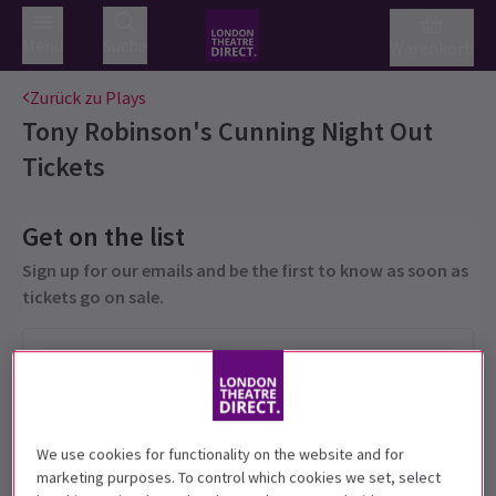
Menü
Suche
Warenkorb
Zurück zu Plays
Tony Robinson's Cunning Night Out
Tickets
Get on the list
Sign up for our emails and be the first to know as soon as
tickets go on sale.
We use cookies for functionality on the website and for
marketing purposes. To control which cookies we set, select