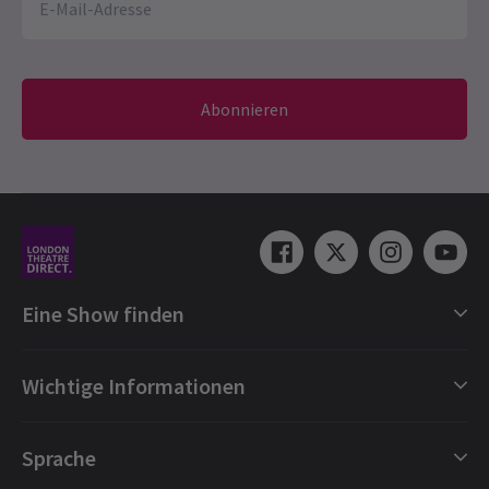
Abonnieren
Eine Show finden
Shows in London
Wichtige Informationen
London Musicals
London Theaterstücke
Geschenkgutscheine
Sprache
London Tanz
Buchungsschutz