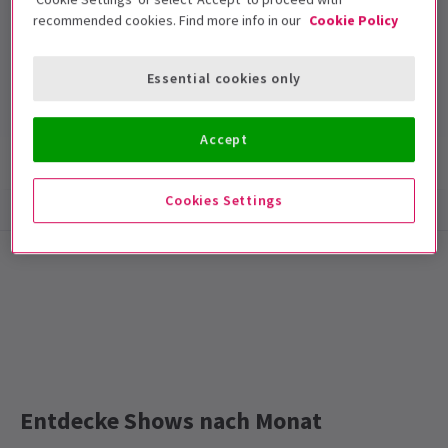
recommended cookies. Find more info in our
Cookie Policy
Theatre Royal Stratford East
Laufzeit: null
Essential cookies only
Mit Pause
Accept
Show-Infos
Barrierefreiheit
Cookies Settings
Special notes
DIESE MESSE IST JETZT GESCHLOSSEN
Entdecke Shows nach Monat