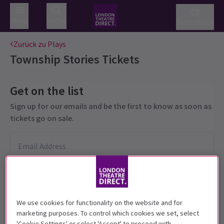
Menü
Suche
Warenkorb
Zurück zu Plays
Township Stories
Tickets
Get on the list
Sign up for our emails and be the first to know as soon as
tickets go on sale.
We use cookies for functionality on the website and for
marketing purposes. To control which cookies we set, select
'Cookie Settings' or select 'Accept' to proceed with