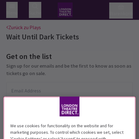
Menü
Suche
Warenkorb
Zurück zu Plays
Wait Until Dark
Tickets
Get on the list
Sign up for our emails and be the first to know as soon as
tickets go on sale.
We use cookies for functionality on the website and for
marketing purposes. To control which cookies we set, select
'Cookie Settings' or select 'Accept' to proceed with