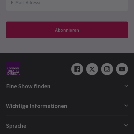
Abonnieren
Eine Show finden
Shows in London
Wichtige Informationen
London Musicals
London Theaterstücke
Geschenkgutscheine
Sprache
London Tanz
Buchungsschutz