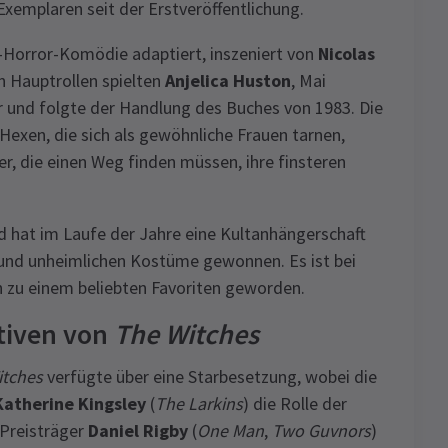
Exemplaren seit der Erstveröffentlichung.
-Horror-Komödie adaptiert, inszeniert von
Nicolas
en Hauptrollen spielten
Anjelica Huston
, Mai
r und folgte der Handlung des Buches von 1983. Die
Hexen, die sich als gewöhnliche Frauen tarnen,
, die einen Weg finden müssen, ihre finsteren
d hat im Laufe der Jahre eine Kultanhängerschaft
e und unheimlichen Kostüme gewonnen. Es ist bei
 zu einem beliebten Favoriten geworden.
tiven von
The Witches
itches
verfügte über eine Starbesetzung, wobei die
Katherine Kingsley
(
The Larkins
) die Rolle der
Preisträger
Daniel Rigby
(
One Man
,
Two Guvnors
)