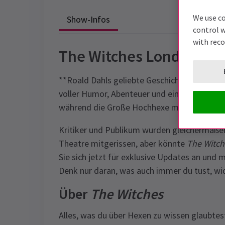
We use co
Show-Infos
control w
with rec
The Witches London-Tic
**Roald Dahls geliebte Geschichte wurde in
voller Humor, Abenteuer und einer Menge Her
während die Große Hochhexe mit Fläschchen 
Kritiker und Publikum wurden gleichermaße
Theatre mitgerissen, aber könnte
The Witch
Sie sich jetzt für exklusive Updates an und m
Denk nur daran, was auch immer du tust, wi
Über
The Witches
Alles, was du über Hexen zu wissen glaubtest