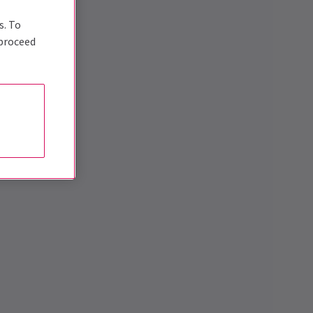
s. To
 proceed