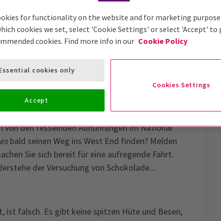
okies for functionality on the website and for marketing purpose
hich cookies we set, select 'Cookie Settings' or select 'Accept' to
ommended cookies. Find more info in our
Cookie Policy
kets
Essential cookies only
 einem spektakulären Musical zum Leben erweckt,
Cookies Settings
z. Aber seid gewarnt, Gefahr lauert an jeder Ecke,
Accept
voller böser Tricks über England herrscht!
n von den fesselnden Aufführungen im National
es
bald seinen Weg ins West End finden? Melden
achen Sie sich bereit für eine aufregende Fahrt.
derstehe der Versuchung von Schokolade...
, ist falsch. Es gibt keine spitzen Hüte und Besen,