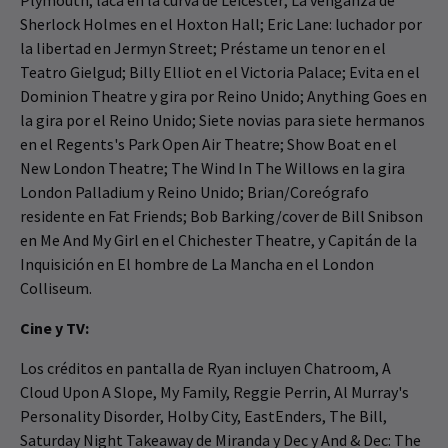
Plymouth; laca en la curva de Leicester; La venganza de
Sherlock Holmes en el Hoxton Hall; Eric Lane: luchador por
la libertad en Jermyn Street; Préstame un tenor en el
Teatro Gielgud; Billy Elliot en el Victoria Palace; Evita en el
Dominion Theatre y gira por Reino Unido; Anything Goes en
la gira por el Reino Unido; Siete novias para siete hermanos
en el Regents's Park Open Air Theatre; Show Boat en el
New London Theatre; The Wind In The Willows en la gira
London Palladium y Reino Unido; Brian/Coreógrafo
residente en Fat Friends; Bob Barking/cover de Bill Snibson
en Me And My Girl en el Chichester Theatre, y Capitán de la
Inquisición en El hombre de La Mancha en el London
Colliseum.
Cine y TV:
Los créditos en pantalla de Ryan incluyen Chatroom, A
Cloud Upon A Slope, My Family, Reggie Perrin, Al Murray's
Personality Disorder, Holby City, EastEnders, The Bill,
Saturday Night Takeaway de Miranda y Dec y And & Dec: The