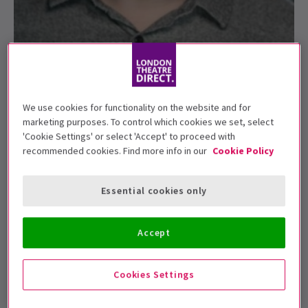
Nicholas Dawkes
Ryan Pidgen
We use cookies for functionality on the website and for
marketing purposes. To control which cookies we set, select
Previously in
:
Evita
'Cookie Settings' or select 'Accept' to proceed with
Hairspray
recommended cookies. Find more info in our
Cookie Policy
Lend Me A Tenor
Essential cookies only
Links
:
@ryanpidgen
Facebook
Página web del agente
Accept
Ryan Pidgen
Cookies Settings