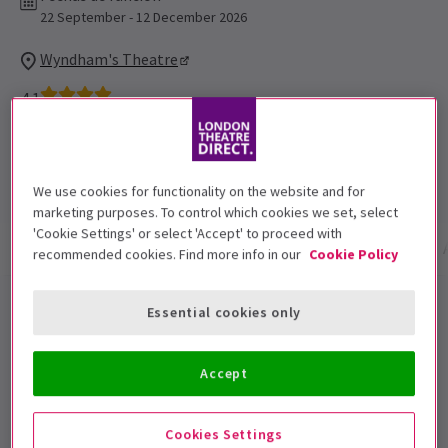
22 September - 12 December 2026
Wyndham's Theatre
4.1
37
reviews
Duración: 2hrs 20mins
Incluye intervalo
We use cookies for functionality on the website and for
marketing purposes. To control which cookies we set, select
'Cookie Settings' or select 'Accept' to proceed with
Información del espectáculo
Fechas y horarios
recommended cookies. Find more info in our
Cookie Policy
Entradas Hay Fever Londres
Essential cookies only
Christine Baranski
debuta en el West End como la
Accept
icónica Judith Bliss junto a la leyenda Richard E.
Grant** como su marido David Bliss en la irresistible
Cookies Settings