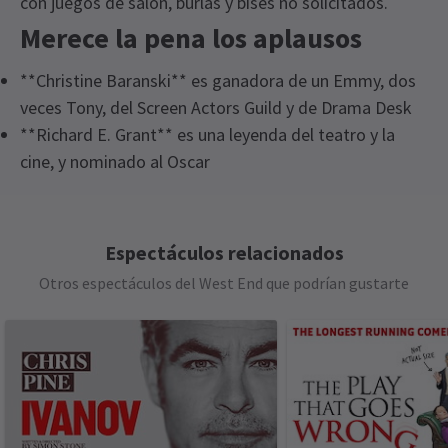
con juegos de salón, burlas y bises no solicitados.
Merece la pena los aplausos
**Christine Baranski** es ganadora de un Emmy, dos
veces Tony, del Screen Actors Guild y de Drama Desk
**Richard E. Grant** es una leyenda del teatro y la
cine, y nominado al Oscar
Recent Reviews
Latest
Hay Fever
News
Próximos horarios de funciones
Access
4.1
Subtítulos Actuación: 31 de octubre de 2026 a las
37
reviews
Espectáculos relacionados
14:30, Interpretación con audiodescripción: 3 de
MARTES
19:30
Otros espectáculos del West End que podrían gustarte
Marcela Ciobanu
3º agosto
22 SEPTIEMBRE 2026
noviembre a las 19:30
Compré la entrada online y me la han enviado por correo. El
MIÉRCOLES
19:30
franqueo fue rápido. Disfruté viendo la obra, fue divertida y
23 SEPTIEMBRE 2026
Felicity Kendall fue brillante.
JUEVES
19:30
24 SEPTIEMBRE 2026
david fish
2º agosto
Fue una obra perfecta y relajante con algunas risas a carcajadas,
VIERNES
19:30