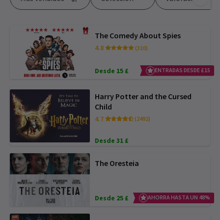
The Comedy About Spies
4.8
(310)
Desde 15 £
ENTRADAS DESDE £15
Harry Potter and the Cursed
Child
4.7
(2492)
Desde 31 £
The Oresteia
Desde 25 £
AHORRA HASTA UN 48%