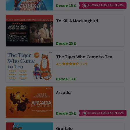
Desde 15 £
AHORRA HASTA UN 54%
To Kill A Mockingbird
Desde 25 £
The Tiger Who Came to Tea
4.5
(127)
Desde 13 £
Arcadia
Desde 25 £
AHORRA HASTA UN 55%
Gruffalo