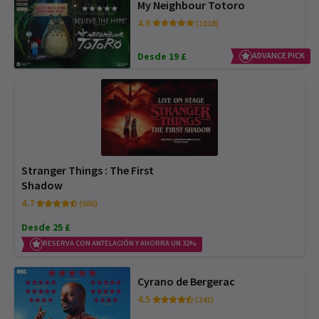
My Neighbour Totoro
4.9
(1018)
Desde 19 £
ADVANCE PICK
Stranger Things : The First
Shadow
4.7
(686)
Desde 25 £
RESERVA CON ANTELACIÓN Y AHORRA UN 32%
Cyrano de Bergerac
4.5
(241)