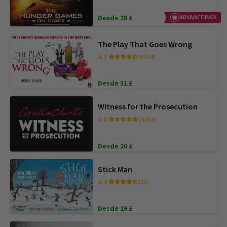
Desde 28 £
ADVANCE PICK
The Play That Goes Wrong
4.7
(5314)
Desde 31 £
Witness for the Prosecution
4.8
(3052)
Desde 20 £
Stick Man
4.3
(15)
Desde 19 £