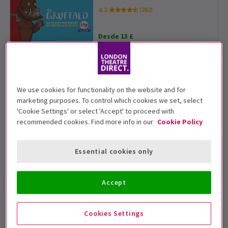
4.3
(282)
Desde 13 £
A Christmas Carol
Estreno 12 noviembre 2026
We use cookies for functionality on the website and for
Desde 29 £
marketing purposes. To control which cookies we set, select
'Cookie Settings' or select 'Accept' to proceed with
recommended cookies. Find more info in our
Cookie Policy
Abigail's Party
Estreno 12 agosto 2026
Essential cookies only
Desde 20 £
AHORRA HASTA UN 38%
Accept
Paranormal Activity
4.7
(21)
Cookies Settings
Desde 34 £