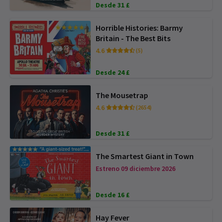
Desde 31 £
Horrible Histories: Barmy
Britain - The Best Bits
4.6
(5)
Desde 24 £
The Mousetrap
4.6
(2654)
Desde 31 £
The Smartest Giant in Town
Estreno 09 diciembre 2026
Desde 16 £
Hay Fever