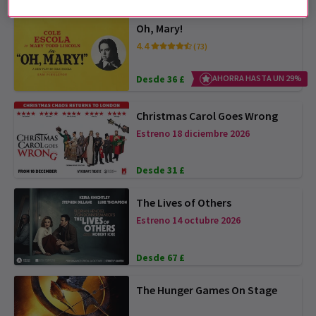
Oh, Mary!
4.4
(73)
Desde 36 £
AHORRA HASTA UN 29%
Christmas Carol Goes Wrong
Estreno 18 diciembre 2026
Desde 31 £
The Lives of Others
Estreno 14 octubre 2026
Desde 67 £
The Hunger Games On Stage