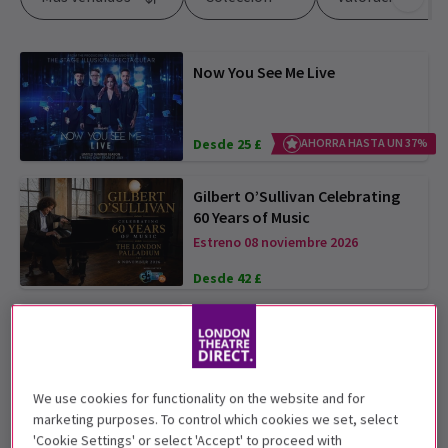
Now You See Me Live
Desde 25 £
AHORRA HASTA UN 37%
Gilbert O’Sullivan Celebrating
60 Years of Music
Estreno 08 noviembre 2026
Desde 42 £
RepresentAsian: An Evening of
Asian Talent
We use cookies for functionality on the website and for
Desde 25 £
marketing purposes. To control which cookies we set, select
'Cookie Settings' or select 'Accept' to proceed with
Trevor Ashley: A Million Years of