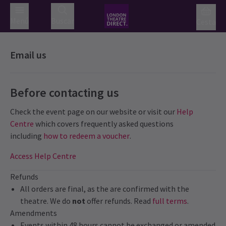
Menú
Buscar
Cesta
Email us
Before contacting us
Check the event page on our website or visit our
Help
Centre
which covers frequently asked questions
including
how to redeem a voucher
.
Access Help Centre
Refunds
All orders are final, as the are confirmed with the
theatre. We do
not
offer refunds. Read
full terms
.
Amendments
Events within 48 hours cannot be exchanged or amended