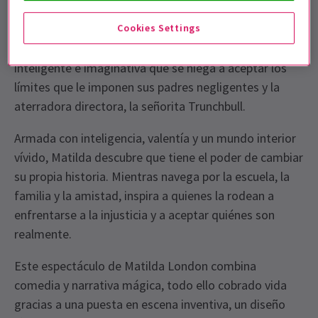
Shakespeare Company del clásico relato de Roald
Cookies Settings
Dahl. En el centro de la historia está Matilda
Wormwood — una joven extraordinariamente
inteligente e imaginativa que se niega a aceptar los
límites que le imponen sus padres negligentes y la
aterradora directora, la señorita Trunchbull.
Armada con inteligencia, valentía y un mundo interior
vívido, Matilda descubre que tiene el poder de cambiar
su propia historia. Mientras navega por la escuela, la
familia y la amistad, inspira a quienes la rodean a
enfrentarse a la injusticia y a aceptar quiénes son
realmente.
Este espectáculo de Matilda London combina
comedia y narrativa mágica, todo ello cobrado vida
gracias a una puesta en escena inventiva, un diseño