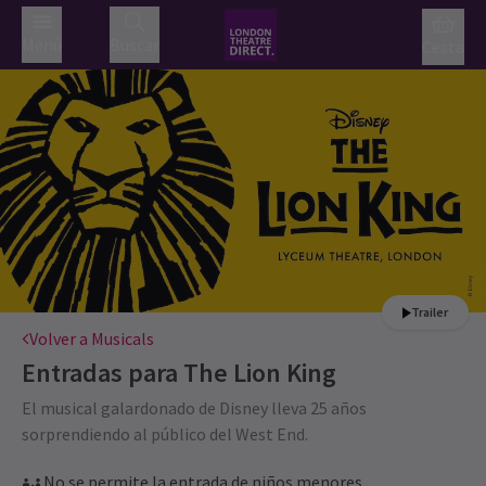
Menú
Buscar
Cesta
Trailer
Volver a Musicals
Entradas para
The Lion King
El musical galardonado de Disney lleva 25 años
sorprendiendo al público del West End.
No se permite la entrada de niños menores