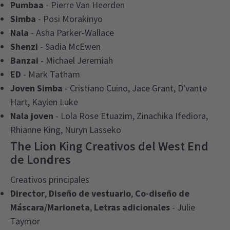
Pumbaa
- Pierre Van Heerden
Simba
- Posi Morakinyo
Nala
- Asha Parker-Wallace
Shenzi
- Sadia McEwen
Banzai
- Michael Jeremiah
ED
- Mark Tatham
Joven Simba
- Cristiano Cuino, Jace Grant, D'vante
Hart, Kaylen Luke
Nala joven
- Lola Rose Etuazim, Zinachika Ifediora,
Rhianne King, Nuryn Lasseko
The Lion King Creativos del West End
de Londres
Creativos principales
Director
,
Diseño de vestuario
,
Co-diseño de
Máscara/Marioneta
,
Letras adicionales
- Julie
Taymor