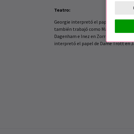
Teatro:
Georgie interpretó el papel de Nadia e
también trabajó como Mabel en The Pa
Dagenham e Inez en Zorro; todos ellos
interpretó el papel de Dame Trott en 