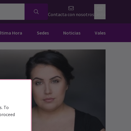
Contacta con nosotros
Cesta
Última Hora
Sedes
Noticias
Vales
s. To
 proceed