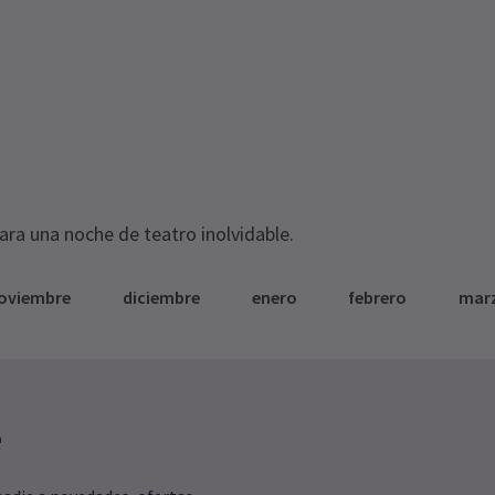
para una noche de teatro inolvidable.
oviembre
diciembre
enero
febrero
mar
e