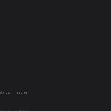
afalgar Theatres
30'47.64"N 0°8'28.443"W