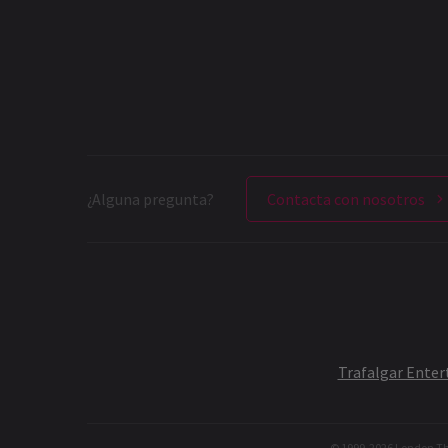
¿Alguna pregunta?
Contacta con nosotros
Trafalgar Ente
© 1999-
2026
London The