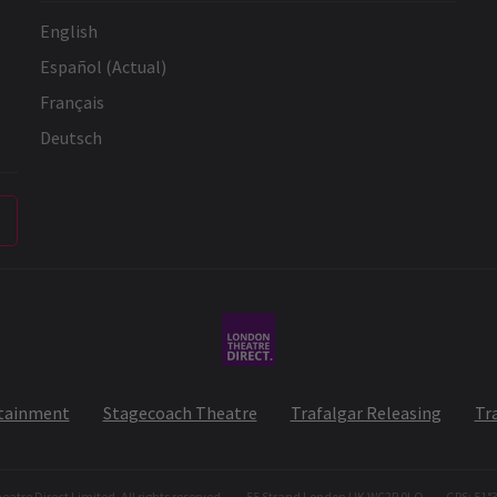
English
Español (Actual)
Français
Deutsch
rtainment
Stagecoach Theatre
Trafalgar Releasing
Tr
atre Direct Limited. All rights reserved.
55 Strand London UK WC2R 0LQ
GPS: 51°