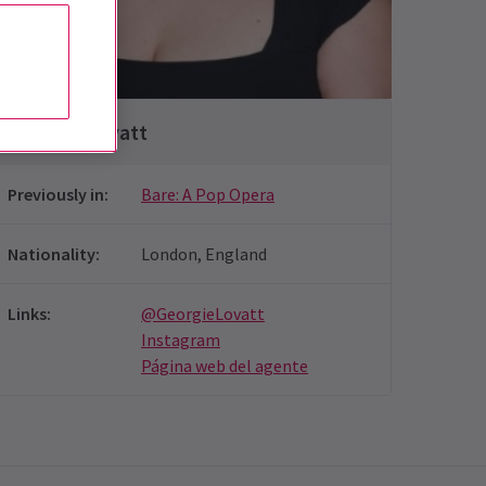
Michael Carlo
Georgie Lovatt
Previously in
:
Bare: A Pop Opera
Nationality
:
London, England
Links
:
@GeorgieLovatt
Instagram
Página web del agente