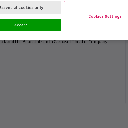
Essential cookies only
Cookies Settings
n Bare at The Vaults, Londres. Durante su entrenamiento,
Accept
jama Game, capitana de conjunto/baile en Made in
 en la Academia de Preparación para Actuaciones. También
Jack and the Beanstalk en la Carousel Theatre Company.