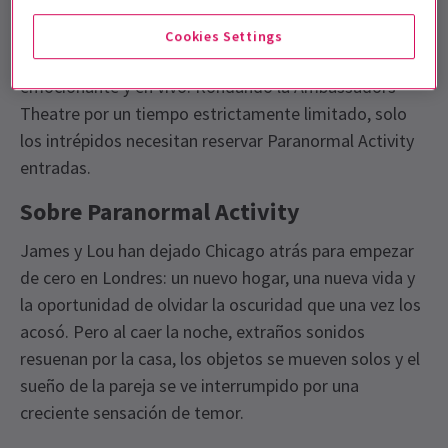
Combinando tensión psicológica, terror sobrenatural y
suspense desgarrador,
Paranormal Activity
lleva el
Cookies Settings
fenómeno global del terror al escenario en un evento
emocionante y en vivo. Rondando la Ambassadors
Theatre por un tiempo estrictamente limitado, solo
los intrépidos necesitan reservar Paranormal Activity
entradas.
Sobre Paranormal Activity
James y Lou han dejado Chicago atrás para empezar
de cero en Londres: un nuevo hogar, una nueva vida y
la oportunidad de olvidar la oscuridad que una vez los
acosó. Pero al caer la noche, extraños sonidos
resuenan por la casa, los objetos se mueven solos y el
sueño de la pareja se ve interrumpido por una
creciente sensación de temor.