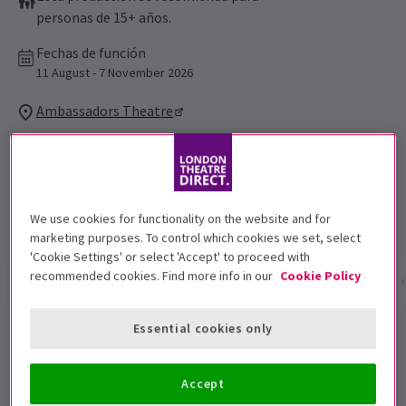
personas de 15+ años.
Fechas de función
11 August - 7 November 2026
Ambassadors Theatre
Duración: 2hrs
Incluye intervalo
4.7
21
reviews
We use cookies for functionality on the website and for
marketing purposes. To control which cookies we set, select
'Cookie Settings' or select 'Accept' to proceed with
recommended cookies. Find more info in our
Cookie Policy
Información del espectáculo
Fechas y horarios
Essential cookies only
Paranormal Activity entradas
para Londres
Accept