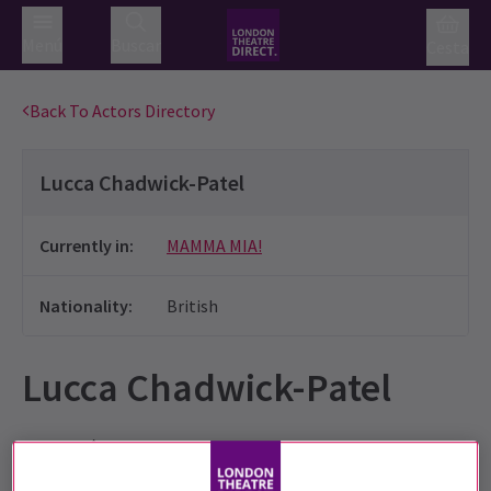
Menú
Buscar
Cesta
Back To Actors Directory
Lucca Chadwick-Patel
Currently in
:
MAMMA MIA!
Nationality
:
British
Lucca Chadwick-Patel
Formación:
Guildford School of Acting.