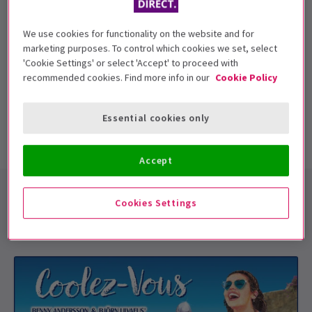
El teatro incluye:
Millennials (The Other Palace);
Legalmente Rubia (Teatro al Aire Libre Regent's Park); Alas
rotas (Teatro Charing Cross); El elefante del mago (RSC) y
We use cookies for functionality on the website and for
marketing purposes. To control which cookies we set, select
la pelea aérea (Southwark Playhouse).
'Cookie Settings' or select 'Accept' to proceed with
recommended cookies. Find more info in our
Cookie Policy
Los conciertos incluyen:
Sondheim, La hija del relojero,
Carusel: In Concert (Cadogan Hall) y In Pieces (Turbine
Theatre).
Essential cookies only
¡MAMÁ MIA! marca el debut de Lucca en el West End.
Accept
Events
Cookies Settings
Lucca Chadwick-Patel has starred in