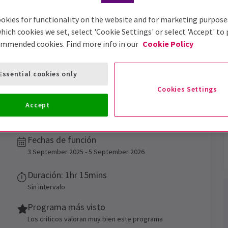
okies for functionality on the website and for marketing purpose
hich cookies we set, select 'Cookie Settings' or select 'Accept' to
ommended cookies. Find more info in our
Cookie Policy
Essential cookies only
Cookies Settings
oyal Drury Lane Tour
Accept
heatre Royal Drury Lane!
Fechas de función
3 September 2025 - 5 September 2026
Duración: 1hr 15mins
Sin intervalo
Programa más visto
Los críticos valoran muy bien este programa