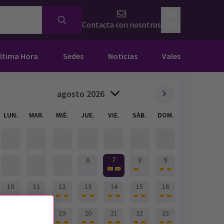
Contacta con nosotros
Cesta
Última Hora
Sedes
Noticias
Vales
agosto 2026
LUN.
MAR.
MIÉ.
JUE.
VIE.
SÁB.
DOM.
1
2
7
3
4
5
6
8
9
10
11
12
13
14
15
16
17
18
19
20
21
22
23