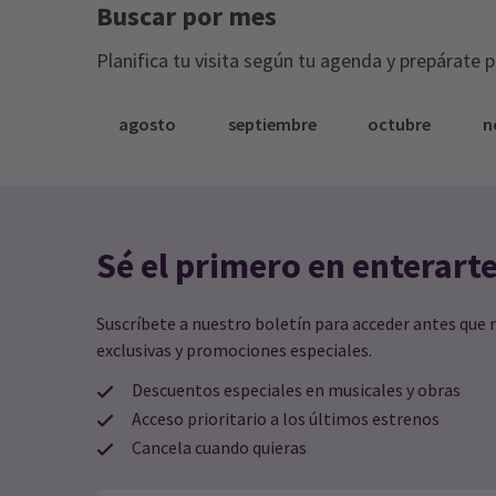
Buscar por mes
Planifica tu visita según tu agenda y prepárate 
agosto
septiembre
octubre
n
Gareth Ladd
7º enero
¡Excelente! Me ha gustado mucho. Los
Sé el primero en enterart
guías eran perfectos
Suscríbete a nuestro boletín para acceder antes que 
exclusivas y promociones especiales.
Anna Lewis
5º enero
Reservé esto como regalo antes de ve
Descuentos especiales en musicales y obras
la función de la tarde. Los guías
Acceso prioritario a los últimos estrenos
turísticos añadieron un pequeño
Cancela cuando quieras
improviso que añadió humor. Eran