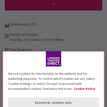
Calificación (15).
Fechas de función
Saturday, 5 December 2020 at 9.45pm
The Drive In
Duración: 2hr 37min
Incluye intervalo
Entradas electrónicas gratuitas
We use cookies for functionality on the website and for
marketing purposes. To control which cookies we set, select
Este programa ofrece entradas electrónicas gratuitas y sin
'Cookie Settings' or select 'Accept' to proceed with
complicaciones
recommended cookies. Find more info in our
Cookie Policy
Información del espectáculo
Accesibilidad
Essential cookies only