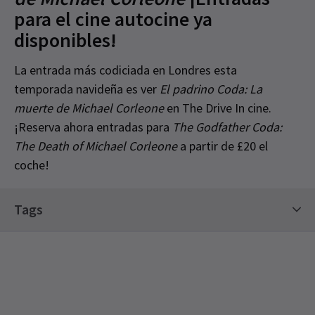
para el cine autocine ya
disponibles!
La entrada más codiciada en Londres esta
temporada navideña es ver
El padrino Coda: La
muerte de Michael Corleone
en The Drive In cine.
¡Reserva ahora entradas para
The Godfather Coda:
The Death of Michael Corleone
a partir de £20 el
coche!
Special notes
Tags
Por favor, ten en cuenta: el precio es por vehículo.
No se admitirán a los retrasados. The Drive In es
Entradas para Clásicos
Entradas para el teatro
una experiencia completamente libre de contacto.
Entradas de Edición Limitada
Por favor, mantenga la ventana cerrada cuando
nuestros asistentes escaneen sus entradas y
permanezca en su automóvil durante todo el