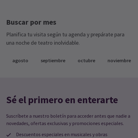
trayecto. Si necesitas usar los baños, por favor
mantente a una distancia de 2 metros de los
Buscar por mes
demás y te animamos a que lleves mascarilla. Los
baños se limpiarán entre usos. El sonido llegará
Planifica tu visita según tu agenda y prepárate para
directamente a la radio de tu coche; ¡se dará
una noche de teatro inolvidable.
información sobre cómo sintonizar antes de que
empiece el espectáculo! Si no tienes radio FM en
agosto
septiembre
octubre
noviembre
tu vehículo, puedes llevar tu propia radio portátil o
usar alguna de las diversas aplicaciones de radio
disponibles en smartphones.
Sé el primero en enterarte
Suscríbete a nuestro boletín para acceder antes que nadie a
novedades, ofertas exclusivas y promociones especiales.
Descuentos especiales en musicales y obras