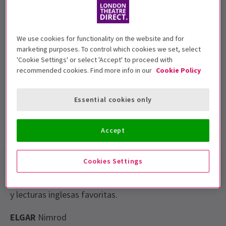
Fechas de función
We use cookies for functionality on the website and for
Saturday 30 April 2016 - 7:30 PM
marketing purposes. To control which cookies we set, select
'Cookie Settings' or select 'Accept' to proceed with
Royal Albert Hall
recommended cookies. Find more info in our
Cookie Policy
Duración:
Incluye intervalo
Essential cookies only
Accept
Información del espectáculo
Galería
Cookies Settings
Celebra el día nacional de Inglaterra mientras
Robert
Powell
presenta una selección de canciones, poemas
y lecturas inglesas favoritas.
ELGAR
Nimrod