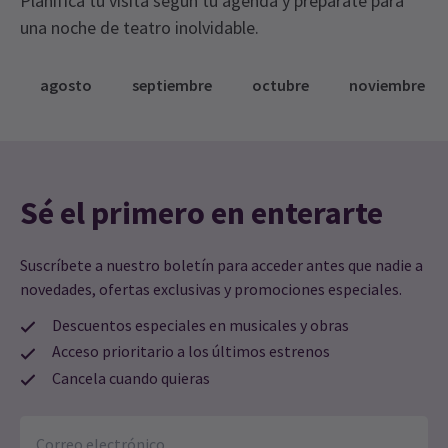
Planifica tu visita según tu agenda y prepárate para
una noche de teatro inolvidable.
alastairbrown
20º abril
Fue un espectáculo muy bueno y muy entretenido. Son muy
buenos y la orquesta realmente lo ha conseguido. Sin embargo,
agosto
septiembre
octubre
noviembre
yo (y algunos otros) nos quedamos un poco molestos porque
cerraron el bar a las 9:30, especialmente teniendo en cuenta que
el espectáculo se prolongó hasta pasadas las 10. Esto no ocurre
en otros locales de Londres, incluido el Royal Albert Hall. Me
plantearé seriamente si vale la pena volver a venir aquí.
Sé el primero en enterarte
Suscríbete a nuestro boletín para acceder antes que nadie a
novedades, ofertas exclusivas y promociones especiales.
Descuentos especiales en musicales y obras
Acceso prioritario a los últimos estrenos
Cancela cuando quieras