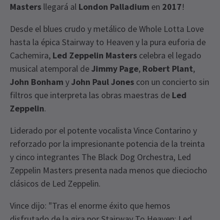
Masters
llegará al
London Palladium
en
2017
!
Desde el blues crudo y metálico de Whole Lotta Love
hasta la épica Stairway to Heaven y la pura euforia de
Cachemira,
Led Zeppelin Masters
celebra el legado
musical atemporal de
Jimmy Page
,
Robert Plant
,
John Bonham
y
John Paul Jones
con un concierto sin
filtros que interpreta las obras maestras de
Led
Zeppelin
.
Liderado por el potente vocalista Vince Contarino y
reforzado por la impresionante potencia de la treinta
y cinco integrantes The Black Dog Orchestra, Led
Zeppelin Masters presenta nada menos que dieciocho
clásicos de Led Zeppelin.
Vince dijo: "Tras el enorme éxito que hemos
disfrutado de la gira por Stairway To Heaven: Led