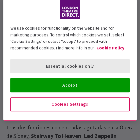
We use cookies for functionality on the website and for
Fechas de función
marketing purposes. To control which cookies we set, select
19th April 2017 at 6.30pm
'Cookie Settings' or select 'Accept' to proceed with
recommended cookies. Find more info in our
Cookie Policy
London Palladium
3.7
3
reviews
Essential cookies only
Duración: TBC
Incluye intervalo
Accept
Cookies Settings
Información del espectáculo
Galería
Reseñas
Tras dos funciones con entradas agotadas en la Ópera
de Sídney,
Stairway To Heaven: Led Zeppelin