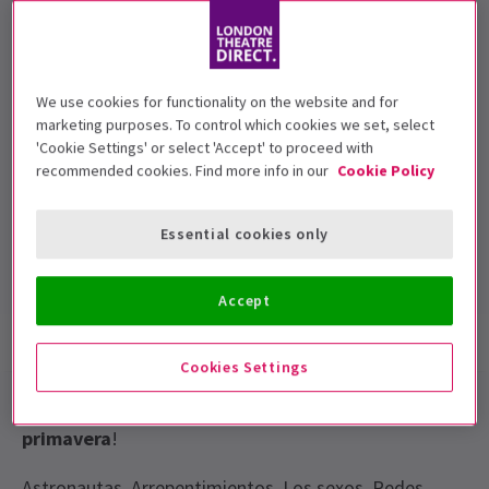
Continuará
We use cookies for functionality on the website and for
Fechas de función
marketing purposes. To control which cookies we set, select
25 February 2017
'Cookie Settings' or select 'Accept' to proceed with
recommended cookies. Find more info in our
Cookie Policy
London Palladium
Essential cookies only
Duración: TBC
Incluye intervalo
Accept
Información del espectáculo
Galería
Cookies Settings
Miles Jupp
en directo
en
elLondon Palladium
esta
primavera
!
Astronautas. Arrepentimientos. Los sexos. Redes