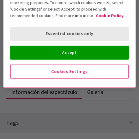
marketing purposes. To control which cookies we set, select
'Cookie Settings' or select 'Accept' to proceed with
recommended cookies. Find more info in our
Cookie Policy
5 años
Fechas de función
Essential cookies only
24th & 25th October 2011
Sadler's Wells
Accept
Duración: 80 minutes - no interval
Incluye intervalo
Cookies Settings
Información del espectáculo
Galería
View
Tags
Sadler's Wells Abonos de temporada