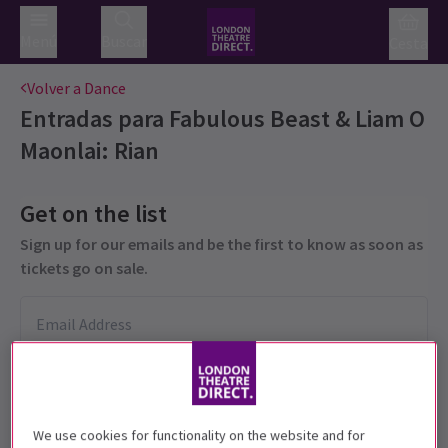
Menú
Buscar
Cesta
Volver a Dance
Entradas para
Fabulous Beast & Liam O
Maonlai: Rian
Get on the list
Sign up for our emails and be the first to know as soon as
tickets go on sale.
We use cookies for functionality on the website and for