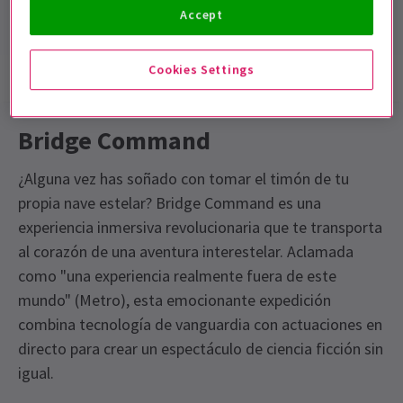
Sin intervalo
Accept
Cookies Settings
Información del espectáculo
Accesibilidad
Bridge Command
¿Alguna vez has soñado con tomar el timón de tu
propia nave estelar? Bridge Command es una
experiencia inmersiva revolucionaria que te transporta
al corazón de una aventura interestelar. Aclamada
como "una experiencia realmente fuera de este
mundo" (Metro), esta emocionante expedición
combina tecnología de vanguardia con actuaciones en
directo para crear un espectáculo de ciencia ficción sin
igual.