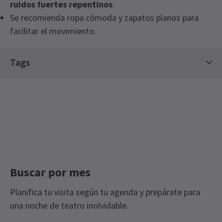
ruidos fuertes repentinos
.
Se recomienda ropa cómoda y zapatos planos para
facilitar el movimiento.
Special notes
Tags
Advertencia de contenido: Esta experiencia
incluye luces intermitentes, que pueden no ser
Fuera del Teatro West End
adecuadas para personas con epilepsia o sensibles
a estos efectos. Nuestro equipo puede hacer
adaptaciones si es necesario; por favor, informe al
personal con antelación.
Buscar por mes
Planifica tu visita según tu agenda y prepárate para
una noche de teatro inolvidable.