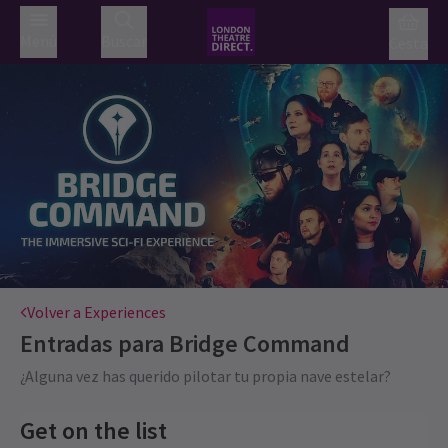
Menú
Buscar
Cesta
Volver a Experiences
Entradas para
Bridge Command
¿Alguna vez has querido pilotar tu propia nave estelar?
Get on the list