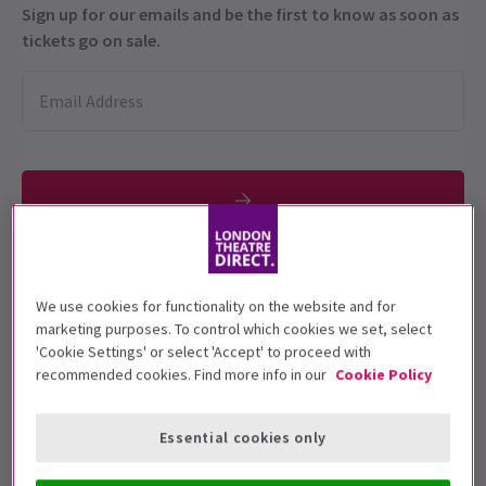
Sign up for our emails and be the first to know as soon as
tickets go on sale.
No se permite la entrada de menores de 16
We use cookies for functionality on the website and for
años en el recinto
marketing purposes. To control which cookies we set, select
'Cookie Settings' or select 'Accept' to proceed with
Fechas de función
recommended cookies. Find more info in our
Cookie Policy
30 April - 31 January 2026
Bridge Command
Essential cookies only
Duración: 2 hours