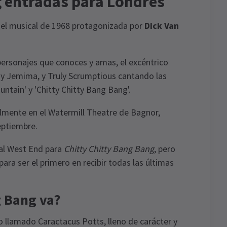
g entradas para Londres
el musical de 1968 protagonizada por
Dick Van
 personajes que conoces y amas, el excéntrico
 y Jemima, y Truly Scrumptious cantando las
ntain' y 'Chitty Chitty Bang Bang'.
lmente en el Watermill Theatre de Bagnor,
septiembre.
 al West End para
Chitty Chitty Bang Bang
, pero
ara ser el primero en recibir todas las últimas
g Bang va?
o llamado Caractacus Potts, lleno de carácter y