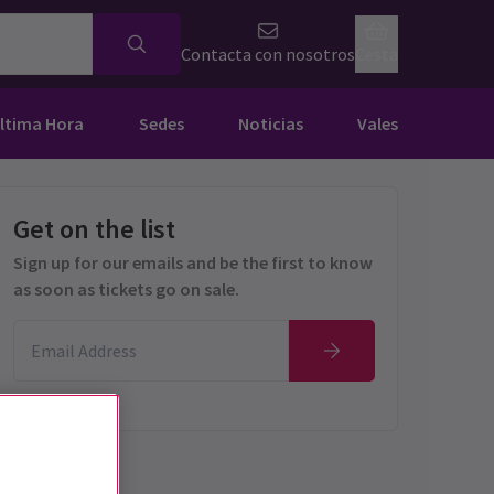
Contacta con nosotros
Cesta
Última Hora
Sedes
Noticias
Vales
Get on the list
Sign up for our emails and be the first to know
as soon as tickets go on sale.