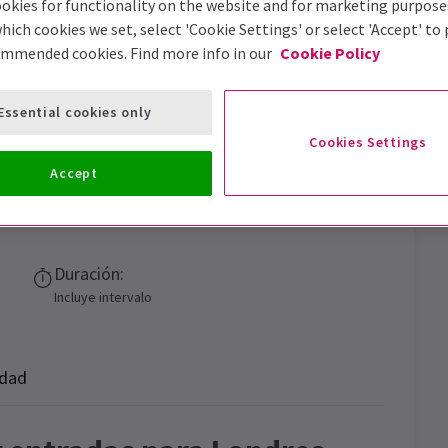
okies for functionality on the website and for marketing purpose
hich cookies we set, select 'Cookie Settings' or select 'Accept' to
ommended cookies. Find more info in our
Cookie Policy
Essential cookies only
Cookies Settings
Accept
itty Bang Bang
Duración:
Incluye intervalo
idad