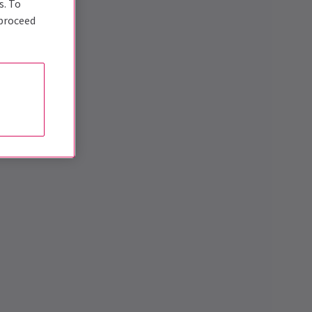
s. To
 proceed