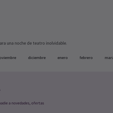
para una noche de teatro inolvidable.
oviembre
diciembre
enero
febrero
mar
e
nadie a novedades, ofertas