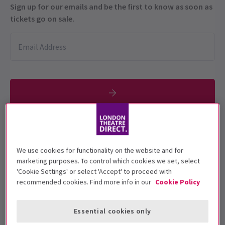
Sign up for our emails and be the first to know as soon as
tickets go on sale.
Los niños de 3 años o menos pueden
sentarse en el regazo de un adulto, los
We use cookies for functionality on the website and for
niños de 4+ necesitan su propio billete.
marketing purposes. To control which cookies we set, select
'Cookie Settings' or select 'Accept' to proceed with
Fechas de función
recommended cookies. Find more info in our
Cookie Policy
22 November - 31 December 2025
Hackney Empire
Essential cookies only