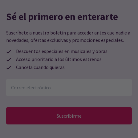
bailarines divertidos y muy talentosos.
Sé el primero en enterarte
Annie Milburn
22º agosto
Muy disfrutable. Divertido y el equipo tenía voces increíbles y
Suscríbete a nuestro boletín para acceder antes que nadie a
grandes habilidades. Recomendaría...
novedades, ofertas exclusivas y promociones especiales.
Descuentos especiales en musicales y obras
Hilary Bailey
22º agosto
Acceso prioritario a los últimos estrenos
Fue una producción totalmente disfrutable. Gran cantando y
actuando.
Cancela cuando quieras
Hannah Ridge
22º agosto
Camp y divertidísimo
Kenneth Melsom
20º agosto
Suscribirme
El reparto era enérgico, pero esto es más bien un musical para
jóvenes y, por tanto, no es para mí ni para nadie mayor de 40.