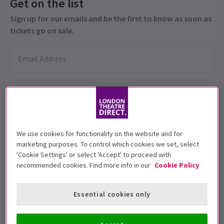
Get on the list
Sign up for our emails and be the first to know as soon as
tickets go on sale.
We use cookies for functionality on the website and for
marketing purposes. To control which cookies we set, select
12+
'Cookie Settings' or select 'Accept' to proceed with
recommended cookies. Find more info in our
Cookie Policy
Fechas de función
13 July - 24 August 2024
Essential cookies only
Lyric Hammersmith
Duración: 2 hours 30 minutes