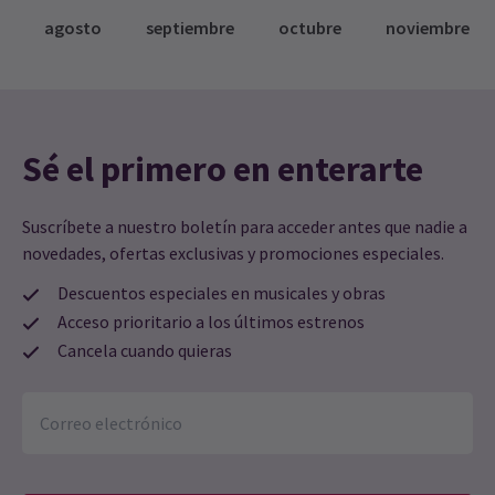
como Chaka Khan se hace cargo del Troubadour Wembley Park
agosto
septiembre
octubre
noviembre
Theatre. La poderosa e inspiradora historia de vida de la
superestrella global multi-platino dijo: "Este musical es más que
mi historia. Es la historia de todas las mujeres. Se trata de
encontrar tu voz, de asumir tu verdad y de superar todo lo que
la vida te lanza. Es un honor ver que mi trayectoria se lleva al
escenario con tanto corazón, fortaleza y autenticidad."
17 jun, 2026
| By
Alicia Bridge
Sé el primero en enterarte
Suscríbete a nuestro boletín para acceder antes que nadie a
novedades, ofertas exclusivas y promociones especiales.
Descuentos especiales en musicales y obras
Acceso prioritario a los últimos estrenos
Cancela cuando quieras