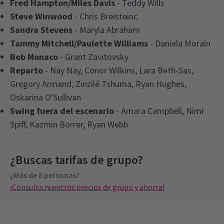
Fred Hampton/Miles Davis
- Teddy Wills
Steve Winwood
- Chris Breisteinc
Sandra Stevens
- Maryla Abraham
Tammy Mitchell/Paulette Williams
- Daniela Morain
Bob Monaco
- Grant Zavitovsky
Reparto
- Nay Nay, Conor Wilkins, Lara Beth-Sas,
Gregory Armand, Zinzilé Tshuma, Ryan Hughes,
Oskarina O'Sullivan
Swing fuera del escenario
- Amara Campbell, Nimi
Spiff, Kazmin Borrer, Ryan Webb
Latest
I'm Every Woman - The Chaka Khan
Próximos horarios de funciones
Musical
News
¿Buscas tarifas de grupo?
Precios para grupos
¿Más de 8 personas?
MIÉRCOLES
Precios especiales para grupos de 8 o más
19:30
12 AGOSTO 2026
¡Consulta nuestros precios de grupo y ahorra!
¡Consulta nuestros precios de grupo y ahorra!
See all
6
JUEVES
14:30
13 AGOSTO 2026