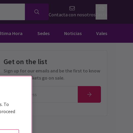
Contacta con nosotros
Cesta
Última Hora
Sedes
Noticias
Vales
Get on the list
Sign up for our emails and be the first to know
as soon as tickets go on sale.
s. To
 proceed