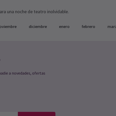
para una noche de teatro inolvidable.
oviembre
diciembre
enero
febrero
mar
e
nadie a novedades, ofertas