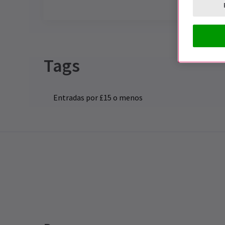
Special notes
COSI FAN TUTTE ESTÁ AHORA CERRA
Tags
Entradas por £15 o menos