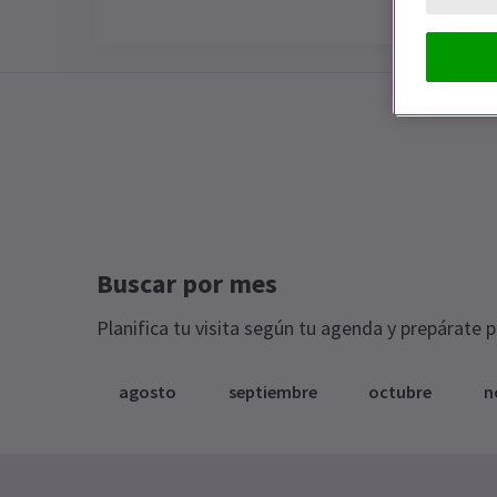
Special notes
ESTE ESPECTÁCULO ESTÁ CERRADO
Buscar por mes
Planifica tu visita según tu agenda y prepárate 
agosto
septiembre
octubre
n