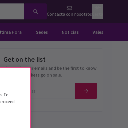
Contacta con nosotros
Cesta
Última Hora
Sedes
Noticias
Vales
Get on the list
Sign up for our emails and be the first to know
as soon as tickets go on sale.
s. To
 proceed