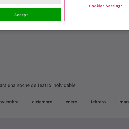
Cookies Settings
Accept
para una noche de teatro inolvidable.
oviembre
diciembre
enero
febrero
mar