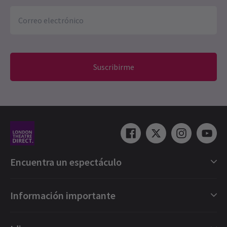
Suscribirme
Encuentra un espectáculo
Selección de espectáculos en Londres
Información importante
Londres Musicales
Londres Obras
Vales regalo electrónicos