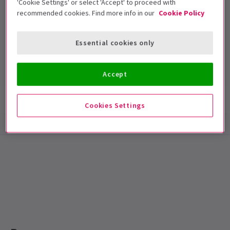
'Cookie Settings' or select 'Accept' to proceed with
recommended cookies. Find more info in our
Cookie Policy
Theatre Royal Haymarket
Essential cookies only
Duración: null
Incluye intervalo
Accept
Información del espectáculo
Accesibilidad
Cookies Settings
Special notes
LO SIENTO, PERO SINGULAR SENSATIONS ESTÁ
CERRADO