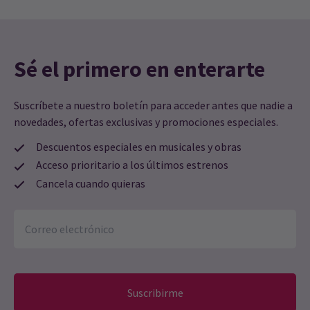
La sensación musical abstracta Songs for a New World se
representará durante 5 semanas en el Vaudeville Theatre de
Londres en febrero de 2021, según se ha anunciado. La noticia
llega tras dos funciones con entradas agotadas y
Sé el primero en enterarte
distanciamiento social en el London Palladium el mes pasado, el
11 de octubre. Los miembros del reparto de la corta temporada
de este año retomarán sus papeles.
Suscríbete a nuestro boletín para acceder antes que nadie a
9 nov, 2020
| By
Nicholas Ephram Ryan Daniels
novedades, ofertas exclusivas y promociones especiales.
Descuentos especiales en musicales y obras
Acceso prioritario a los últimos estrenos
Más noticias
Cancela cuando quieras
Suscribirme