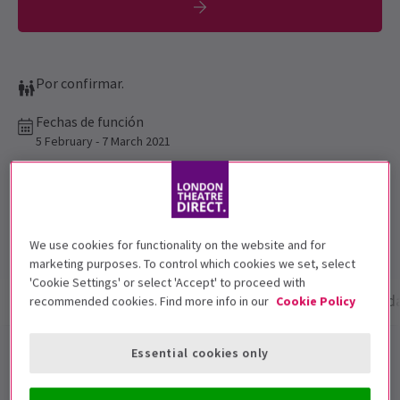
Por confirmar.
Fechas de función
5 February - 7 March 2021
Vaudeville Theatre
Duración: 2hr (inc. 30min interval)
Incluye intervalo
We use cookies for functionality on the website and for
marketing purposes. To control which cookies we set, select
'Cookie Settings' or select 'Accept' to proceed with
Información del espectáculo
Galería
Accesibilid
recommended cookies. Find more info in our
Cookie Policy
Essential cookies only
¡Entradas para Songs for a New
WorldVaudeville Theatre
ya a la