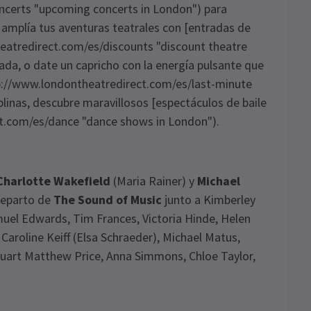
ncerts "upcoming concerts in London") para
amplía tus aventuras teatrales con [entradas de
eatredirect.com/es/discounts "discount theatre
sada, o date un capricho con la energía pulsante que
tp://www.londontheatredirect.com/es/last-minute
iplinas, descubre maravillosos [espectáculos de baile
t.com/es/dance "dance shows in London").
 Charlotte Wakefield
(Maria Rainer) y
Michael
 reparto de
The Sound of Music
junto a Kimberley
muel Edwards, Tim Frances, Victoria Hinde, Helen
aroline Keiff (Elsa Schraeder), Michael Matus,
uart Matthew Price, Anna Simmons, Chloe Taylor,