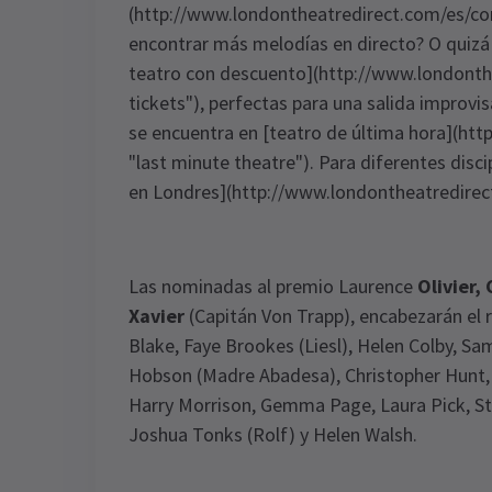
(http://www.londontheatredirect.com/es/co
encontrar más melodías en directo? O quizá 
teatro con descuento](http://www.londonth
tickets"), perfectas para una salida improvi
se encuentra en [teatro de última hora](ht
"last minute theatre"). Para diferentes disc
en Londres](http://www.londontheatredirec
Las nominadas al premio Laurence
Olivier,
Xavier
(Capitán Von Trapp), encabezarán el
Blake, Faye Brookes (Liesl), Helen Colby, Sa
Hobson (Madre Abadesa), Christopher Hunt, C
Harry Morrison, Gemma Page, Laura Pick, St
Joshua Tonks (Rolf) y Helen Walsh.