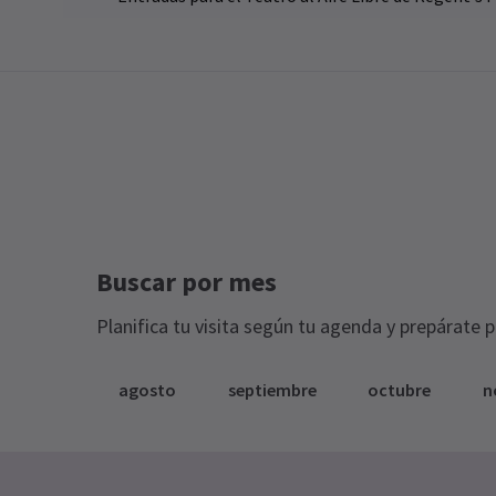
de
mu
un
me
21
ni
fu
re
fe
ha
Más noticias
See all
8
Buscar por mes
Planifica tu visita según tu agenda y prepárate 
agosto
septiembre
octubre
n