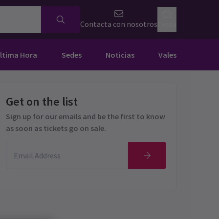
Contacta con nosotros
Cesta
Última Hora
Sedes
Noticias
Vales
Get on the list
Sign up for our emails and be the first to know
as soon as tickets go on sale.