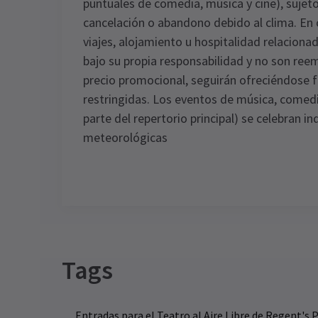
puntuales de comedia, música y cine), sujet
cancelación o abandono debido al clima. En c
viajes, alojamiento u hospitalidad relacion
bajo su propia responsabilidad y no son re
precio promocional, seguirán ofreciéndose f
restringidas. Los eventos de música, comedi
parte del repertorio principal) se celebran 
meteorológicas
Latest
The Sound of Music
N
Special notes
¡Ahora se extiende hasta el sábado 14 
septiembre!
Tags
NO
U
r
Entradas para el Teatro al Aire Libre de Regent's 
El