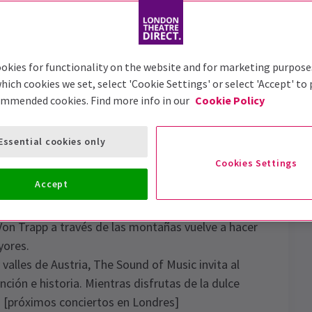
Accesibilidad
Noticias
okies for functionality on the website and for marketing purpose
hich cookies we set, select 'Cookie Settings' or select 'Accept' to
ommended cookies. Find more info in our
Cookie Policy
usical en el encantador entorno del
Open Air
Essential cookies only
f Music
incluye algunas de las canciones más
Cookies Settings
io musical, entre ellas 'Do-Re-Mi', 'Climb Ev'ry
Accept
ng on Seventeen' y 'Edelweiss',
a Von Trapp a través de las montañas vuelve a hacer
yores.
alles de Austria, The Sound of Music invita al
nción e historia. Mientras disfrutas de la dulce
s [próximos conciertos en Londres]