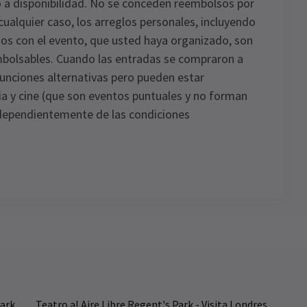
o a disponibilidad. No se conceden reembolsos por
ualquier caso, los arreglos personales, incluyendo
ados con el evento, que usted haya organizado, son
embolsables. Cuando las entradas se compraron a
unciones alternativas pero pueden estar
a y cine (que son eventos puntuales y no forman
independientemente de las condiciones
ews
de
TICIAS / RESEÑAS
n resumen de reseñas para la
ecientemente ampliada The Sound Of Music
Park
Teatro al Aire Libre Regent's Park - Visita Londres
 Regent's Park Open Air Theatre es actualmente la sede