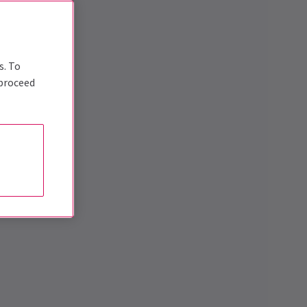
s. To
 proceed