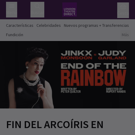
Menú
Buscar
Cesta
Características
Celebridades
Nuevos programas + Transferencias
Fundición
Más
FIN DEL ARCOÍRIS EN