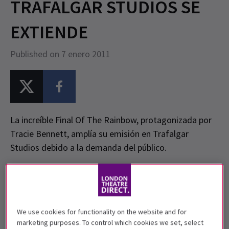
TRAFALGAR STUDIOS SE
EXTIENDE
Published on 7 enero 2011
La increíble Final Of The Rainbow, protagonizada por
Tracie Bennett, amplía su emisión en Trafalgar
Studios debido a la demanda del público.
Tras críticas de 5 estrellas por la interpretación de
Tracie Bennett
como
Judy Garland
,
End of the
Rainbow
de Peter Quilter extenderá su temporada en
We use cookies for functionality on the website and for
el West End aceptando contrataciones en
los
marketing purposes. To control which cookies we set, select