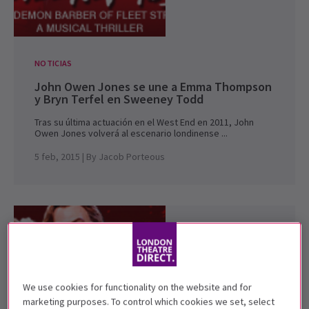
NOTICIAS
John Owen Jones se une a Emma Thompson
y Bryn Terfel en Sweeney Todd
Tras su última actuación en el West End en 2011, John
Owen Jones volverá al escenario londinense ...
5 feb, 2015
| By
Jacob Porteous
We use cookies for functionality on the website and for
marketing purposes. To control which cookies we set, select