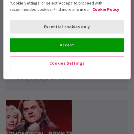
'Cookie Settings' or select 'Accept' to proceed with
recommended cookies. Find more info in our
Cookie Policy
Essential cookies only
NOTICIAS
Accept
Sweeney Todd protagonizada por Emma
Thompson y Bryn Terfel. ¡En oferta hoy!
Cookies Settings
Sweeney Todd protagonizada por Emma Thompson y
Bryn Terfel en el London Coliseum. ¡Entradas a la ...
23 sep, 2014
| By
Tom Stratford