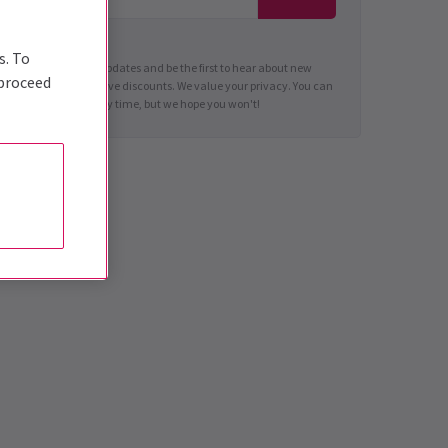
s. To
Sign up for news updates and be the first to hear about new
 proceed
shows and exclusive discounts. We value your privacy. You can
unsubscribe at any time, but we hope you won't!