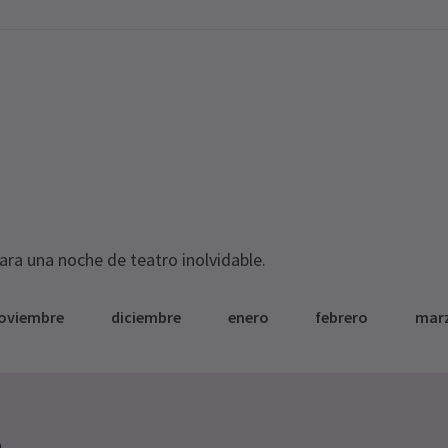
para una noche de teatro inolvidable.
oviembre
diciembre
enero
febrero
mar
e