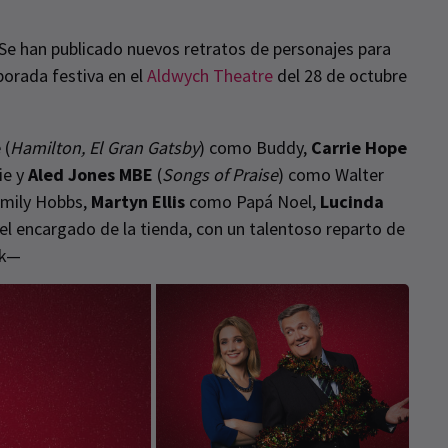
Se han publicado nuevos retratos de personajes para
porada festiva en el
Aldwych Theatre
del 28 de octubre
e
(
Hamilton, El Gran Gatsby
) como Buddy,
Carrie Hope
ie y
Aled Jones MBE
(
Songs of Praise
) como Walter
mily Hobbs,
Martyn Ellis
como Papá Noel,
Lucinda
l encargado de la tienda, con un talentoso reparto de
rk—