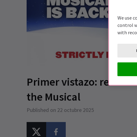
We use co
control w
with rec
Primer vistazo: retrato
the Musical
Published on 22 octubre 2025