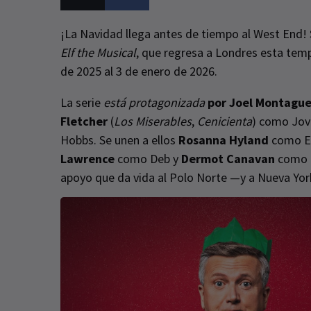
¡La Navidad llega antes de tiempo al West End! 
Elf the Musical
, que regresa a Londres esta tem
de 2025 al 3 de enero de 2026.
La serie
está protagonizada
por Joel Montagu
Fletcher
(
Los Miserables
,
Cenicienta
) como Jov
Hobbs. Se unen a ellos
Rosanna Hyland
como E
Lawrence
como Deb y
Dermot Canavan
como e
apoyo que da vida al Polo Norte —y a Nueva Yo