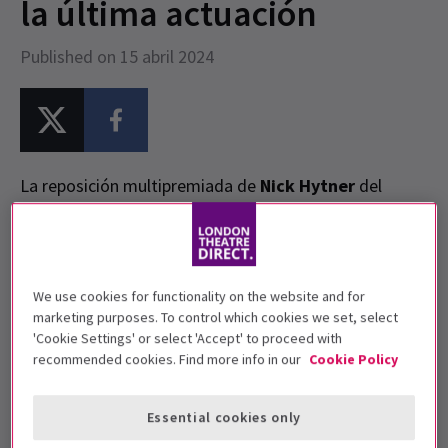
la última actuación
Published on 15 abril 2024
La reposición multipremiada de
Nick Hytner
del
musical clásico tendrá su última función el sábado 4
de enero de 2025. La producción inmersiva ha sido un
éxito entre la crítica, siendo nombrado Mejor Musical
en los Evening Standard Theatre Awards y Mejor
We use cookies for functionality on the website and for
marketing purposes. To control which cookies we set, select
Reposición de Musical en los WhatsOnStage Awards.
'Cookie Settings' or select 'Accept' to proceed with
Ahora la serie tendrá su última oportunidad cuando el
recommended cookies. Find more info in our
Cookie Policy
teniente Brannigan finalmente la cierre. No te
arriesgues a no ver este musical tan reconfortante,
Essential cookies only
¡reserva tus entradas ya!