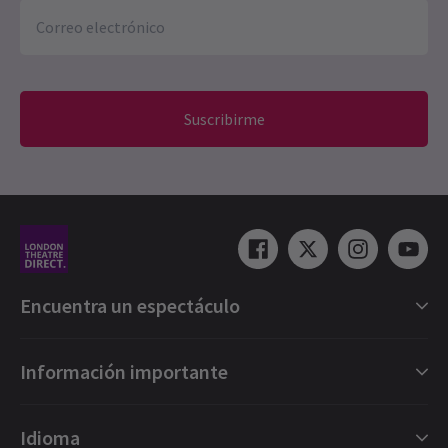
Suscribirme
Encuentra un espectáculo
Selección de espectáculos en Londres
Información importante
Londres Musicales
Londres Obras
Vales regalo electrónicos
Idioma