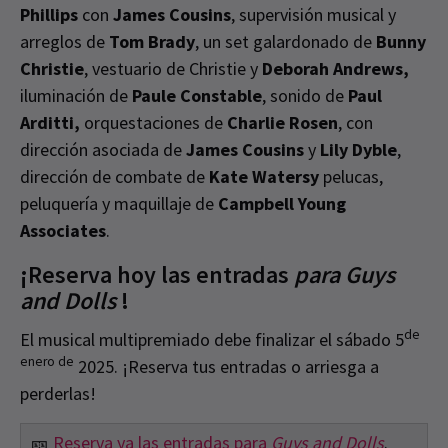
Phillips
con
James Cousins
, supervisión musical y
arreglos de
Tom Brady
, un set galardonado de
Bunny
Christie
, vestuario de Christie y
Deborah Andrews,
iluminación de
Paule Constable
, sonido de
Paul
Arditti,
orquestaciones de
Charlie Rosen
, con
dirección asociada de
James Cousins
y
Lily Dyble
,
dirección de combate de
Kate Watersy
pelucas,
peluquería y maquillaje de
Campbell Young
Associates
.
¡Reserva hoy las entradas
para Guys
and Dolls
!
de
El musical multipremiado debe finalizar el sábado 5
enero de
2025. ¡Reserva tus entradas o arriesga a
perderlas!
🎫
Reserva ya las entradas para
Guys and Dolls
.