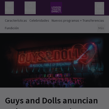
Menú
Buscar
Cesta
Características
Celebridades
Nuevos programas + Transferencias
Fundición
Más
Guys and Dolls anuncian