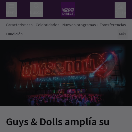
Menú
Buscar
Cesta
Características
Celebridades
Nuevos programas + Transferencias
Fundición
Más
Guys & Dolls amplía su