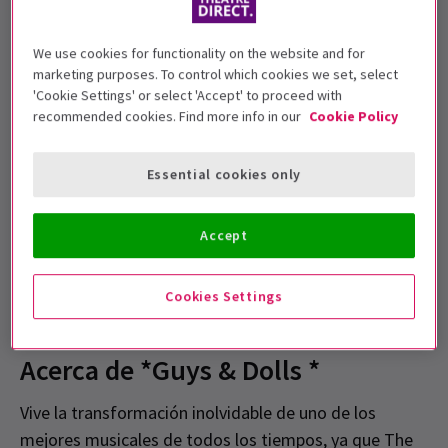
diálogos ágiles y melodías inolvidables, ¡esta
producción de
Guys & Dolls
ha recibido críticas
We use cookies for functionality on the website and for
entusiastas! ¡Reserva tus entradas hoy mismo!
marketing purposes. To control which cookies we set, select
'Cookie Settings' or select 'Accept' to proceed with
recommended cookies. Find more info in our
Cookie Policy
Essential cookies only
Accept
Cookies Settings
Acerca de *Guys & Dolls *
Vive la transformación inolvidable de uno de los
mejores musicales de todos los tiempos, ya que The