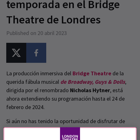
temporada en el Bridge
Theatre de Londres
Published on 20 abril 2023
La producción inmersiva del
Bridge Theatre
de la
querida fábula musical
de Broadway, Guys & Dolls
,
dirigida por el renombrado
Nicholas Hytner
, está
ahora extendiendo su programación hasta el 24 de
febrero de 2024.
Si aún no has tenido la oportunidad de disfrutar de
este espectacular espectáculo, ¡ahora es el momento
de arriesgarte! Con sus personajes cautivadores,