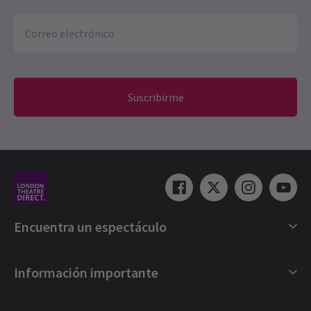
Suscribirme
Encuentra un espectáculo
Selección de espectáculos en Londres
Información importante
Londres Musicales
Londres Obras
Vales regalo electrónicos