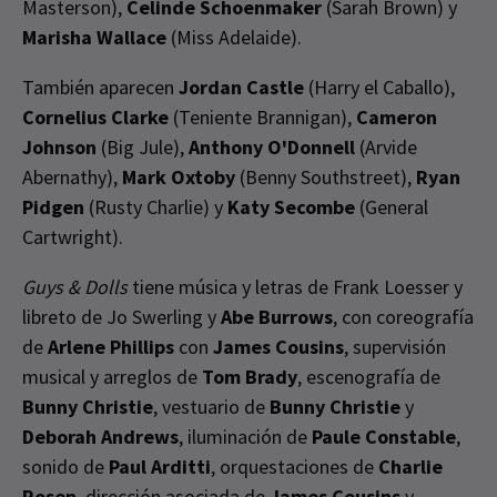
Masterson),
Celinde Schoenmaker
(Sarah Brown) y
Marisha Wallace
(Miss Adelaide).
También aparecen
Jordan Castle
(Harry el Caballo),
Cornelius Clarke
(Teniente Brannigan),
Cameron
Johnson
(Big Jule),
Anthony O'Donnell
(Arvide
Abernathy),
Mark Oxtoby
(Benny Southstreet),
Ryan
Pidgen
(Rusty Charlie) y
Katy Secombe
(General
Cartwright).
Guys & Dolls
tiene música y letras de Frank Loesser y
libreto de Jo Swerling y
Abe Burrows
, con coreografía
de
Arlene Phillips
con
James Cousins
, supervisión
musical y arreglos de
Tom Brady
, escenografía de
Bunny Christie
, vestuario de
Bunny Christie
y
Deborah Andrews
, iluminación de
Paule Constable
,
sonido de
Paul Arditti
, orquestaciones de
Charlie
Rosen
, dirección asociada de
James Cousins
y