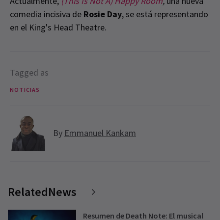
Actualmente,
(This Is Not A) Happy Room
,
una nueva
comedia incisiva de
Rosie Day
, se está representando
en el King's Head Theatre.
Tagged as
NOTICIAS
By
Emmanuel Kankam
RelatedNews
Resumen de Death Note: El musical