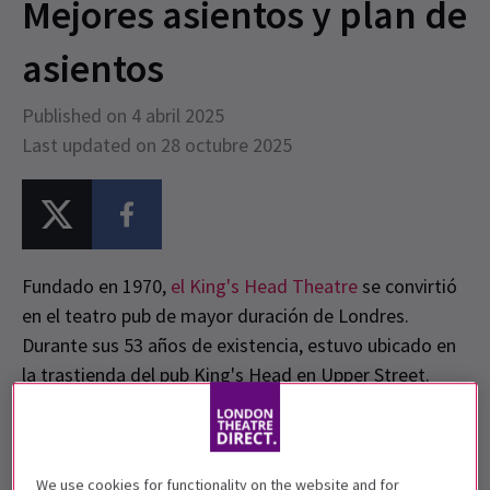
Mejores asientos y plan de
asientos
Published on 4 abril 2025
Last updated on 28 octubre 2025
Fundado en 1970,
el King's Head Theatre
se convirtió
en el teatro pub de mayor duración de Londres.
Durante sus 53 años de existencia, estuvo ubicado en
la trastienda del pub King's Head en Upper Street.
Bajo la dirección del director artístico y fundador
Dan
Crawford
, cuyo mandato duró 35 años hasta su
fallecimiento, el teatro se convirtió en un semillero
We use cookies for functionality on the website and for