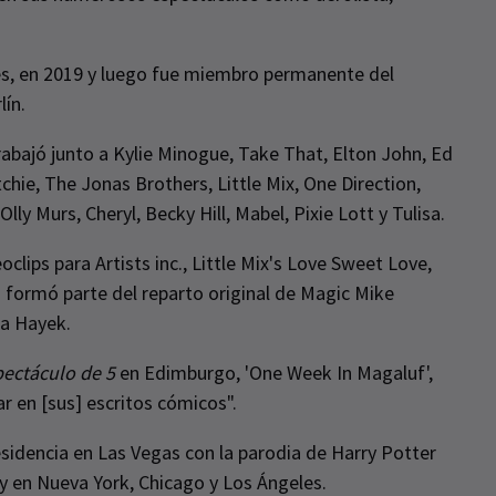
es, en 2019 y luego fue miembro permanente del
lín.
rabajó junto a Kylie Minogue, Take That, Elton John, Ed
tchie, The Jonas Brothers, Little Mix, One Direction,
ly Murs, Cheryl, Becky Hill, Mabel, Pixie Lott y Tulisa.
clips para Artists inc., Little Mix's Love Sweet Love,
formó parte del reparto original de Magic Mike
ma Hayek.
pectáculo de 5
en Edimburgo, 'One Week In Magaluf',
r en [sus] escritos cómicos".
esidencia en Las Vegas con la parodia de Harry Potter
 en Nueva York, Chicago y Los Ángeles.