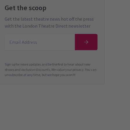
Get the scoop
Get the latest theatre news hot off the press
with the London Theatre Direct newsletter
Sign up for news updates and be the first to hear about new
shows and exclusive discounts. We value your privacy. You can
unsubscribe at any time, but we hope you won't!