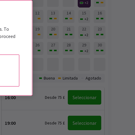
+
2
10
11
12
13
14
15
16
+
2
s. To
17
18
19
20
21
22
23
+
2
 proceed
24
25
26
27
28
29
30
+
2
31
Disponibilidad:
Buena
Limitada
Agotado
16:00
Seleccionar
Desde 75 £
19:00
Seleccionar
Desde 75 £