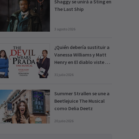
Shaggy se unirá a Sting en
The Last Ship
3 agosto 2026
¿Quién debería sustituir a
Vanessa Williams y Matt
Henry en El diablo viste de
Prada este otoño?
31 julio 2026
Summer Strallen se une a
Beetlejuice The Musical
como Delia Deetz
20 julio 2026