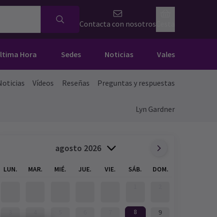
Contacta con nosotros
Cesta
Última Hora
Sedes
Noticias
Vales
Noticias
Vídeos
Reseñas
Preguntas y respuestas
Lyn Gardner
agosto 2026
LUN.
MAR.
MIÉ.
JUE.
VIE.
SÁB.
DOM.
1
2
8
3
4
5
6
7
9