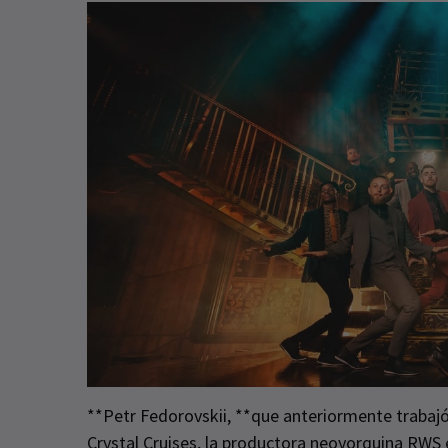
**Petr Fedorovskii, **que anteriormente trabaj
Crystal Cruises, la productora neoyorquina RWS