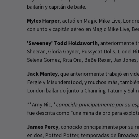
bailarín y capitán de baile.
Myles Harper
, actuó en Magic Mike Live, Londr
conjunto y capitán aéreo en Magic Mike Live, Ber
'Sweeney' Todd Holdsworth
, anteriormente t
Sheeran, Gloria Gayner, Pussycat Dolls, Lionel Ri
Selena Gomez, Rita Ora, BeBe Rexer, Jax Jones, Ol
Jack Manley
, que anteriormente trabajó en video
Fergie y Misunderstood, y muchos más, también 
London bailando junto a Channing Tatum y Sal
**Amy Nic, *
conocida principalmente por su es
fue descrita como "una mina de oro para explota
James Percy
, conocido principalmente por su r
en dos, Potted Potter, temporadas de Broadway