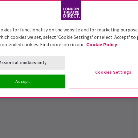
okies for functionality on the website and for marketing purpose
hich cookies we set, select 'Cookie Settings' or select 'Accept' to
ommended cookies. Find more info in our
Cookie Policy
Essential cookies only
Cookies Settings
West End de Magic Mike
Accept