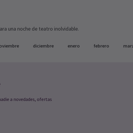
para una noche de teatro inolvidable.
oviembre
diciembre
enero
febrero
mar
e
nadie a novedades, ofertas