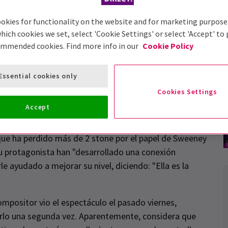
okies for functionality on the website and for marketing purpose
hich cookies we set, select 'Cookie Settings' or select 'Accept' to
ommended cookies. Find more info in our
Cookie Policy
Essential cookies only
 del creador del espectáculo, Stephen Sondheim, la
Cookies Settings
 Chichester debutará
en el West End
a partir del 10 de
Accept
que ha perdido más de 2 stone por el papel de Sweeney
 su protagonista han "desarrollado una conexión
le ayudado a mejorar su nivel, diciendo: "Ella es la
compositor vio el espectáculo el pasado viernes,
erlo una segunda vez. Aparentemente, considera que