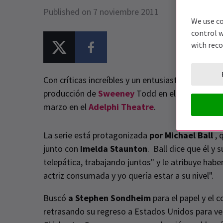
Published on 7 noviembre 2011
We use co
control w
with rec
Con críticas increíbles y un entusiasta respaldo
producción de
Sweeney
Todd en el Festival de
marzo en el
Adelphi Theatre
.
La serie está protagonizada
por Michael Ball
, 
junto con
Imelda Staunton
. Ball dice que él y
telepática, trabajando juntos" y le atribuye haber
actriz consumada y yo quería estar a su nivel".
Buscó
a Stephen Sondheim
para el papel y el 
retrasando su regreso a Estados Unidos para v