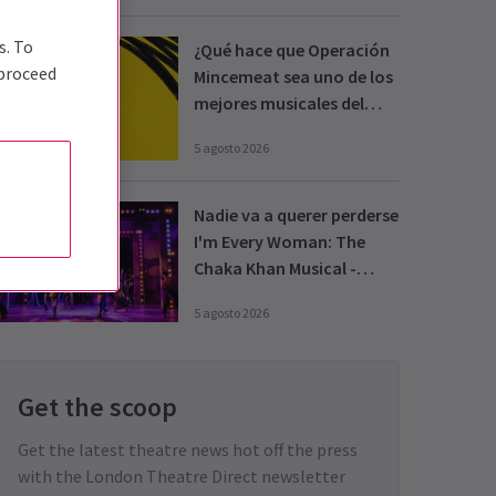
s. To
¿Qué hace que Operación
 proceed
Mincemeat sea uno de los
mejores musicales del
West End?
5 agosto 2026
Nadie va a querer perderse
I'm Every Woman: The
Chaka Khan Musical -
Reseña
5 agosto 2026
Get the scoop
Get the latest theatre news hot off the press
with the London Theatre Direct newsletter