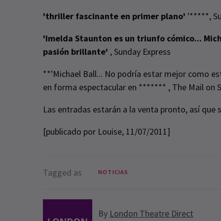
'thriller fascinante en primer plano'
'*****, 
'Imelda Staunton es un triunfo cómico... Mich
pasión brillante'
, Sunday Express
**'Michael Ball... No podría estar mejor como es
en forma espectacular en ******* , The Mail on 
Las entradas estarán a la venta pronto, así que
[publicado por Louise, 11/07/2011]
Tagged as
NOTICIAS
By
London Theatre Direct