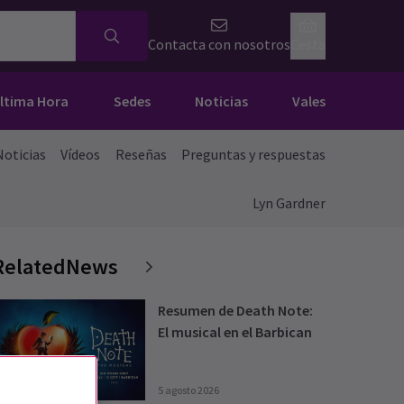
Contacta con nosotros
Cesta
Última Hora
Sedes
Noticias
Vales
Noticias
Vídeos
Reseñas
Preguntas y respuestas
Lyn Gardner
RelatedNews
Resumen de Death Note:
El musical en el Barbican
5 agosto 2026