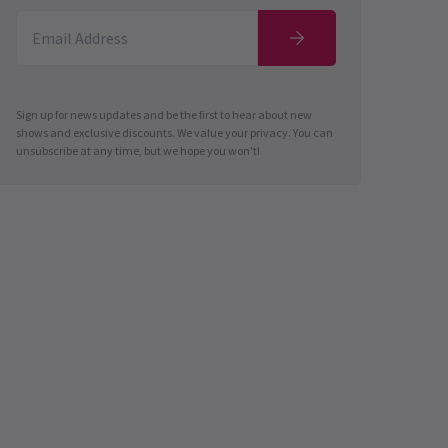
Sign up for news updates and be the first to hear about new
shows and exclusive discounts. We value your privacy. You can
unsubscribe at any time, but we hope you won't!