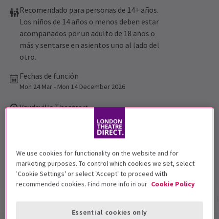
Recomendado para personas de 14+ años.
Los niños de 14 años o menos deben estar
acompañados por un adulto de 18 años o
más y sentarse en asientos uno al lado del
otro.
Fechas de función
Mon 24 Mar - Mon 14 December 2026
Vaudeville Theatre
Duración: 1 hour 50 minutes
Incluye intervalo
We use cookies for functionality on the website and for
4.8
143
reviews
marketing purposes. To control which cookies we set, select
'Cookie Settings' or select 'Accept' to proceed with
recommended cookies. Find more info in our
Cookie Policy
Información del espectáculo
Fechas y horarios
Essential cookies only