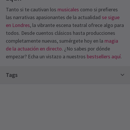
Tanto si te cautivan los
musicales
como si prefieres
las narrativas apasionantes de la actualidad
se sigue
en Londres
, la vibrante escena teatral ofrece algo para
todos. Desde cuentos clásicos hasta producciones
completamente nuevas, sumérgete hoy en la
magia
de la actuación en directo
. ¿No sabes por dónde
empezar? Echa un vistazo a nuestros
bestsellers aquí
.
Recent Reviews
Latest
Austentatious
News
Próximos horarios de funciones
4.8
Tags
143
reviews
LUNES
19:30
Espectáculos de comedia
Entradas Calientes
Andrew Lehva
18º noviembre
7 SEPTIEMBRE 2026
Muy gracioso. Definitivamente estoy pensando en volver a ir.
LUNES
19:30
21 SEPTIEMBRE 2026
Bronwyn McClinrock
18º noviembre
LUNES
19:30
¡Fantástico! Una risa por minuto y interpretada por un grupo muy
5 OCTUBRE 2026
talentoso y atractivo. Una noche realmente buena y una relación