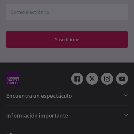
Suscribirme
Encuentra un espectáculo
Selección de espectáculos en Londres
Información importante
Londres Musicales
Londres Obras
Vales regalo electrónicos