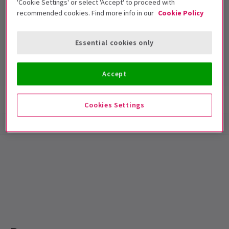
'Cookie Settings' or select 'Accept' to proceed with
recommended cookies. Find more info in our
Cookie Policy
Criterion Theatre
Essential cookies only
Duración: null
Incluye intervalo
Accept
Información del espectáculo
Accesibilidad
Cookies Settings
Special notes
PALABRA COMPLETA DE DIOS: LA BIBLIA ESTÁ
AHORA CERRADA