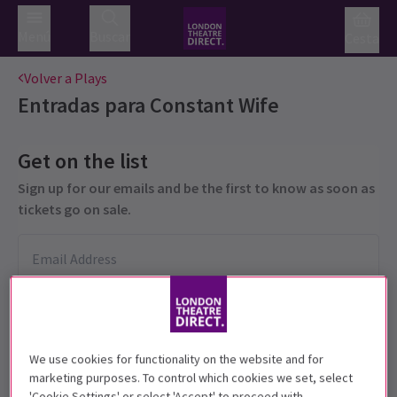
Menú
Buscar
Cesta
Volver a Plays
Entradas para
Constant Wife
Get on the list
Sign up for our emails and be the first to know as soon as
tickets go on sale.
We use cookies for functionality on the website and for
marketing purposes. To control which cookies we set, select
'Cookie Settings' or select 'Accept' to proceed with