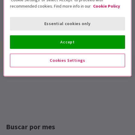
recommended cookies. Find more info in our
Cookie Policy
Lyric Theatre
Duración: null
Essential cookies only
Incluye intervalo
Accept
Información del espectáculo
Accesibilidad
Cookies Settings
Special notes
Duración: Por confirmar
Buscar por mes